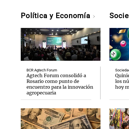
Política y Economía
Soci
BCR Agtech Forum
Socieda
Agtech Forum consolidó a
Quini
Rosario como punto de
los n
encuentro para la innovación
hoy mi
agropecuaria