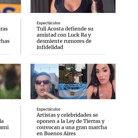
Espectáculos
tras
Tuli Acosta defiende su
amistad con Luck Ra y
Notas
chas
desmiente rumores de
tas
Notas
infidelidad
Venezuela de
 Groenlandia
Comprometidos
Madur
Espectáculos
Artistas y celebridades se
la
oponen a la Ley de Tierras y
iami
convocan a una gran marcha
en Buenos Aires