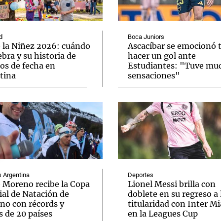
d
Boca Juniors
e la Niñez 2026: cuándo
Ascacíbar se emocionó 
ebra y su historia de
hacer un gol ante
os de fecha en
Estudiantes: "Tuve mu
Notas
Notas
No
tina
sensaciones"
e en Cadena 3
El huracán de Arequito
Cadena 3 en
Argentina
Deportes
o Moreno recibe la Copa
Lionel Messi brilla con
al de Natación de
doblete en su regreso a 
rno con récords y
titularidad con Inter M
s de 20 países
en la Leagues Cup