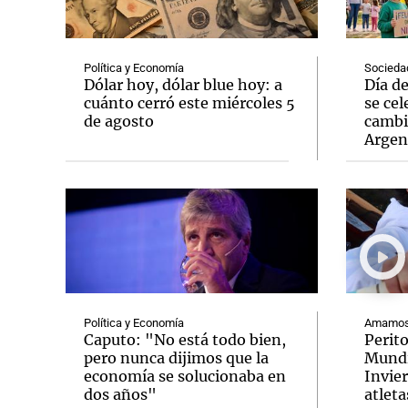
Política y Economía
Socieda
Dólar hoy, dólar blue hoy: a
Día d
cuánto cerró este miércoles 5
se cel
de agosto
cambi
Notas
Notas
Argen
Editorial
Mundial 2026
La Sol
Política y Economía
Amamos 
Caputo: "No está todo bien,
Perit
pero nunca dijimos que la
Mundi
economía se solucionaba en
Invie
dos años"
atleta