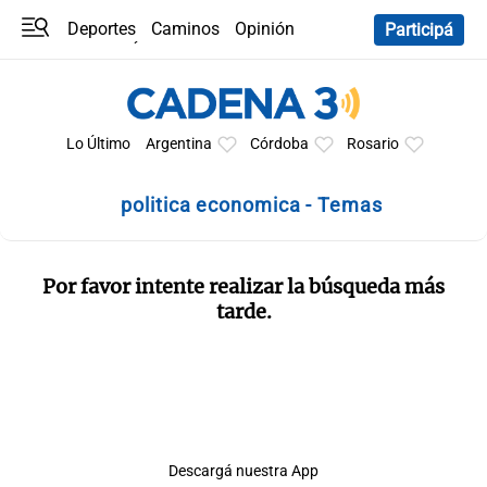
Deportes
Caminos
Opinión
Participá
Programas
Últimas coberturas
Últimas 24 h
En YouTube
Clima
Horóscopo
Lo Último
Argentina
Córdoba
Rosario
politica economica - Temas
Por favor intente realizar la búsqueda más
tarde.
Descargá nuestra App