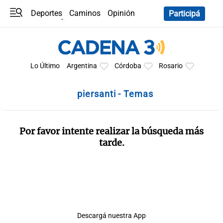
Deportes
Caminos
Opinión
Participá
Programas
Últimas coberturas
Últimas 24 h
En YouTube
Clima
Horóscopo
Lo Último
Argentina
Córdoba
Rosario
piersanti - Temas
Por favor intente realizar la búsqueda más
tarde.
Descargá nuestra App