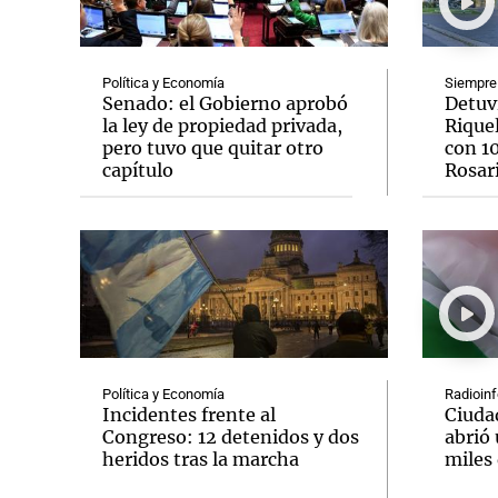
Política y Economía
Siempre
Senado: el Gobierno aprobó
Detuvi
la ley de propiedad privada,
Rique
pero tuvo que quitar otro
con 1
Notas
Notas
capítulo
Rosar
Editorial
Mundial 2026
La Sol
Política y Economía
Radioin
Incidentes frente al
Ciudad
Congreso: 12 detenidos y dos
abrió 
heridos tras la marcha
miles