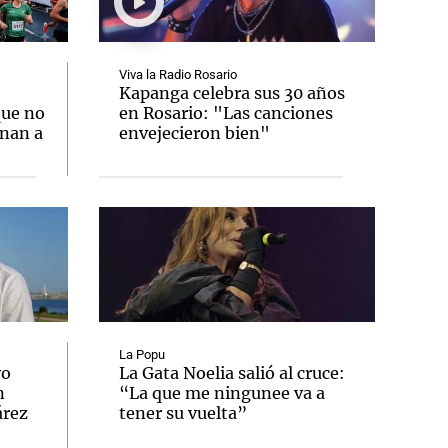
Viva la Radio Rosario
:
Kapanga celebra sus 30 años
que no
en Rosario: "Las canciones
Notas
onan a
envejecieron bien"
tas
Notas
Venezuela de
 Groenlandia
Comprometidos
Madur
La Popu
yo
La Gata Noelia salió al cruce:
n
“La que me ningunee va a
árez
tener su vuelta”