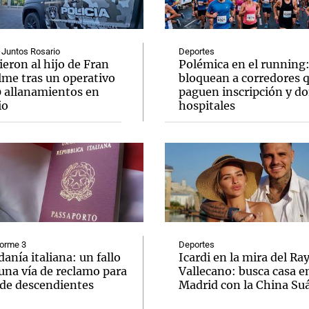
 Juntos Rosario
Deportes
eron al hijo de Fran
Polémica en el running
lme tras un operativo
bloquean a corredores 
0 allanamientos en
paguen inscripción y d
Notas
Notas
No
io
hospitales
e en Cadena 3
El huracán de Arequito
Cadena 3 en
forme 3
Deportes
anía italiana: un fallo
Icardi en la mira del Ra
una vía de reclamo para
Vallecano: busca casa e
 de descendientes
Madrid con la China Su