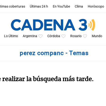
ltimas coberturas
Últimas 24 h
En YouTube
Clima
Horóscopo
Lo Último
Argentina
Córdoba
Rosario
Mundo
perez companc - Temas
e realizar la búsqueda más tarde.