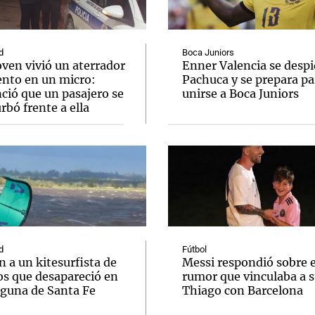
d
Boca Juniors
ven vivió un aterrador
Enner Valencia se despi
to en un micro:
Pachuca y se prepara pa
ció que un pasajero se
unirse a Boca Juniors
Notas
Notas
No
bó frente a ella
e en Cadena 3
El huracán de Arequito
Cadena 3 en
d
Fútbol
 a un kitesurfista de
Messi respondió sobre e
os que desapareció en
rumor que vinculaba a s
aguna de Santa Fe
Thiago con Barcelona