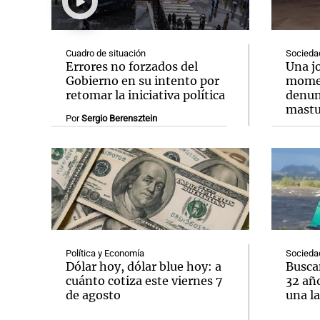
Cuadro de situación
Socieda
Errores no forzados del
Una jo
Gobierno en su intento por
momen
retomar la iniciativa política
denun
Notas
Notas
mastur
Por
Sergio Berensztein
Editorial
Mundial 2026
La Sol
Política y Economía
Socieda
Dólar hoy, dólar blue hoy: a
Buscan
cuánto cotiza este viernes 7
32 añ
de agosto
una l