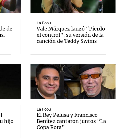
La Popu
de de
Vale Márquez lanzó “Pierdo
ra
el control”, su versión de la
Notas
canción de Teddy Swims
tas
Notas
Venezuela de
 Groenlandia
Comprometidos
Madur
La Popu
l
El Rey Pelusa y Francisco
u hijo
Benítez cantaron juntos “La
Copa Rota”