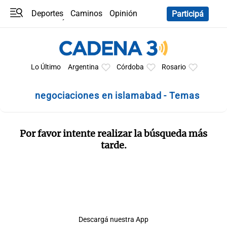
Deportes
Caminos
Opinión
Participá
Programas
Últimas coberturas
Últimas 24 h
En YouTube
Clima
Horóscopo
Lo Último
Argentina
Córdoba
Rosario
negociaciones en islamabad - Temas
Por favor intente realizar la búsqueda más
tarde.
Descargá nuestra App