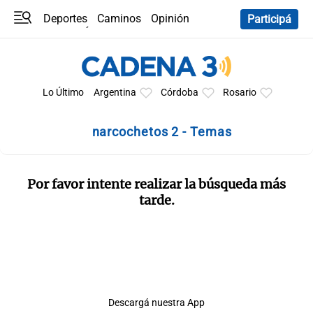
Deportes
Caminos
Opinión
Participá
Programas
Últimas coberturas
Últimas 24 h
En YouTube
Clima
Horóscopo
Lo Último
Argentina
Córdoba
Rosario
narcochetos 2 - Temas
Por favor intente realizar la búsqueda más
tarde.
Descargá nuestra App