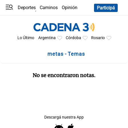
Deportes
Caminos
Opinión
Participá
Programas
Últimas coberturas
Últimas 24 h
En YouTube
Clima
Horóscopo
Lo Último
Argentina
Córdoba
Rosario
metas - Temas
No se encontraron notas.
Descargá nuestra App