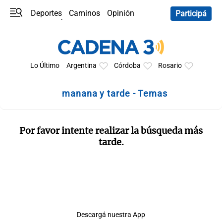
Deportes
Caminos
Opinión
Participá
Programas
Últimas coberturas
Últimas 24 h
En YouTube
Clima
Horóscopo
Lo Último
Argentina
Córdoba
Rosario
manana y tarde - Temas
Por favor intente realizar la búsqueda más
tarde.
Descargá nuestra App