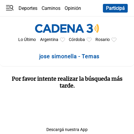
Deportes
Caminos
Opinión
Participá
Programas
Últimas coberturas
Últimas 24 h
En YouTube
Clima
Horóscopo
Lo Último
Argentina
Córdoba
Rosario
jose simonella - Temas
Por favor intente realizar la búsqueda más
tarde.
Descargá nuestra App