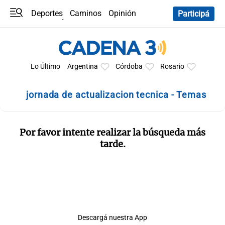
Deportes
Caminos
Opinión
Participá
Programas
Últimas coberturas
Últimas 24 h
En YouTube
Clima
Horóscopo
Lo Último
Argentina
Córdoba
Rosario
jornada de actualizacion tecnica - Temas
Por favor intente realizar la búsqueda más
tarde.
Descargá nuestra App