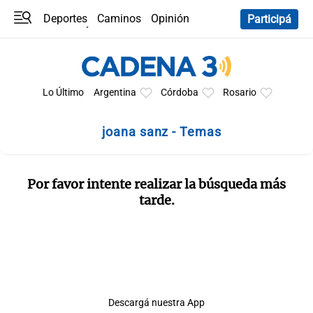
Deportes
Caminos
Opinión
Participá
Programas
Últimas coberturas
Últimas 24 h
En YouTube
Clima
Horóscopo
Lo Último
Argentina
Córdoba
Rosario
joana sanz - Temas
Por favor intente realizar la búsqueda más
tarde.
Descargá nuestra App