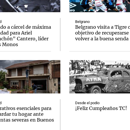
d
Belgrano
ado a cárcel de máxima
Belgrano visita a Tigre 
dad para Ariel
objetivo de recuperarse
chón" Cantero, líder
volver a la buena senda
Notas
Notas
No
s Monos
e en Cadena 3
El huracán de Arequito
Cadena 3 en
d
Desde el podio
ativos esenciales para
¡Feliz Cumpleaños TC!
ardar tu hogar ante
ntas severas en Buenos