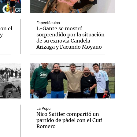
Espectáculos
con el
L-Gante se mostró
 y
sorprendido por la situación
Notas
de su exnovia Candela
tas
Notas
Arizaga y Facundo Moyano
Venezuela de
 Groenlandia
Comprometidos
Madur
La Popu
Nico Sattler compartió un
partido de pádel con el Cuti
Romero