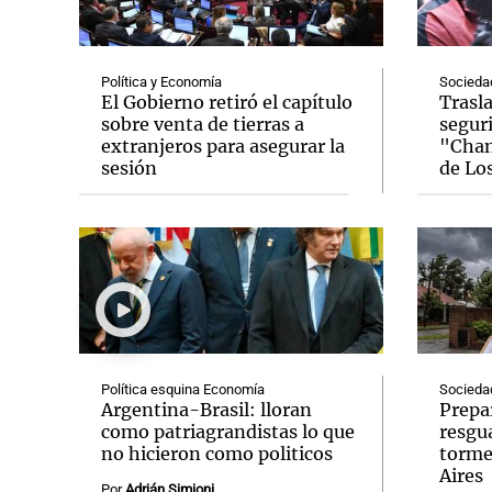
Política y Economía
Socieda
El Gobierno retiró el capítulo
Trasl
sobre venta de tierras a
seguri
extranjeros para asegurar la
"Chan
Notas
Notas
sesión
de Lo
Editorial
Mundial 2026
La Sol
Política esquina Economía
Socieda
Argentina-Brasil: lloran
Prepar
como patriagrandistas lo que
resgu
no hicieron como politicos
torme
Aires
Por
Adrián Simioni