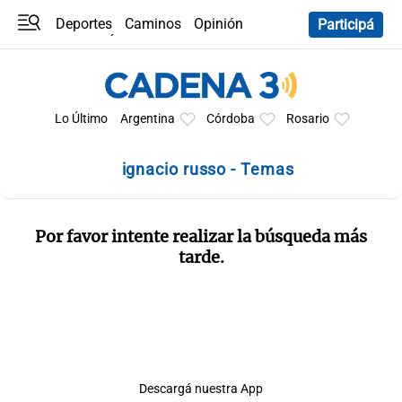
Deportes
Caminos
Opinión
Participá
Programas
Últimas coberturas
Últimas 24 h
En YouTube
Clima
Horóscopo
Lo Último
Argentina
Córdoba
Rosario
ignacio russo - Temas
Por favor intente realizar la búsqueda más
tarde.
Descargá nuestra App