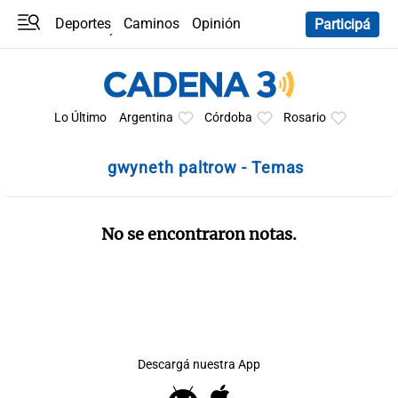
Deportes
Caminos
Opinión
Participá
Programas
Últimas coberturas
Últimas 24 h
En YouTube
Clima
Horóscopo
Lo Último
Argentina
Córdoba
Rosario
gwyneth paltrow - Temas
No se encontraron notas.
Descargá nuestra App