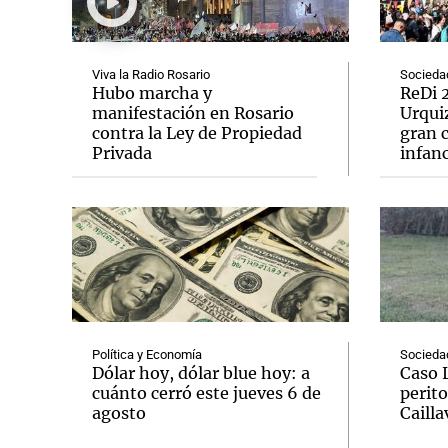
Viva la Radio Rosario
Socieda
Hubo marcha y
ReDi 2
manifestación en Rosario
Urquiz
contra la Ley de Propiedad
gran c
Notas
Notas
Privada
infanc
Editorial
Mundial 2026
La Sol
Política y Economía
Socieda
Dólar hoy, dólar blue hoy: a
Caso 
cuánto cerró este jueves 6 de
perito
agosto
Cailla