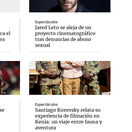
Espectáculos
Jared Leto se aleja de un
ca el
proyecto cinematográfico
Notas
ea
tras denuncias de abuso
tas
Notas
sexual
Venezuela de
 Groenlandia
Comprometidos
Madur
Espectáculos
se
Santiago Korovsky relata su
experiencia de filmación en
Kenia: un viaje entre fauna y
aventura