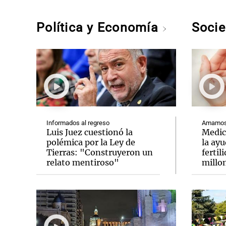
Política y Economía
Soci
Informados al regreso
Amamos 
Luis Juez cuestionó la
Medic
polémica por la Ley de
la ay
Tierras: "Construyeron un
fertil
relato mentiroso"
millo