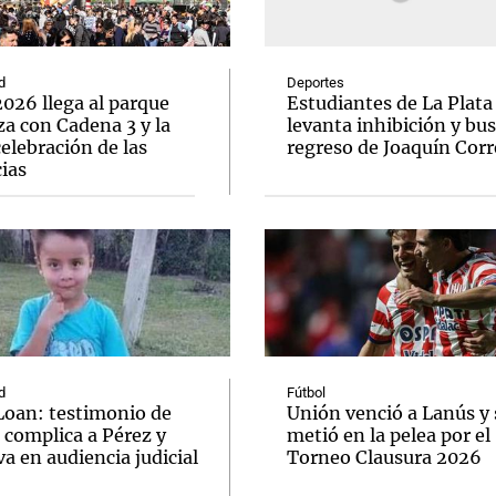
d
Deportes
026 llega al parque
Estudiantes de La Plata
a con Cadena 3 y la
levanta inhibición y bus
elebración de las
regreso de Joaquín Corr
Notas
Notas
No
ias
e en Cadena 3
El huracán de Arequito
Cadena 3 en
d
Fútbol
Loan: testimonio de
Unión venció a Lanús y 
 complica a Pérez y
metió en la pelea por el
va en audiencia judicial
Torneo Clausura 2026