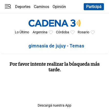
Deportes
Caminos
Opinión
Participá
Programas
Últimas coberturas
Últimas 24 h
En YouTube
Clima
Horóscopo
Lo Último
Argentina
Córdoba
Rosario
gimnasia de jujuy - Temas
Por favor intente realizar la búsqueda más
tarde.
Descargá nuestra App