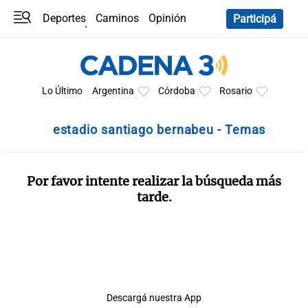
Deportes
Caminos
Opinión
Participá
Programas
Últimas coberturas
Últimas 24 h
En YouTube
Clima
Horóscopo
Lo Último
Argentina
Córdoba
Rosario
estadio santiago bernabeu - Temas
Por favor intente realizar la búsqueda más
tarde.
Descargá nuestra App