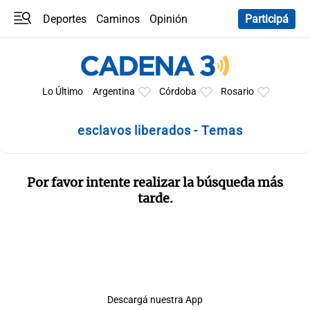
Deportes
Caminos
Opinión
Participá
Programas
Últimas coberturas
Últimas 24 h
En YouTube
Clima
Horóscopo
Lo Último
Argentina
Córdoba
Rosario
esclavos liberados - Temas
Por favor intente realizar la búsqueda más
tarde.
Descargá nuestra App