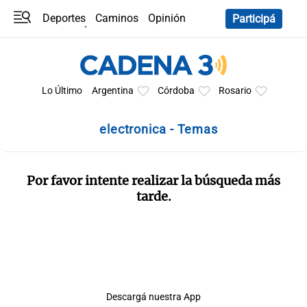
Deportes
Caminos
Opinión
Participá
Programas
Últimas coberturas
Últimas 24 h
En YouTube
Clima
Horóscopo
Lo Último
Argentina
Córdoba
Rosario
electronica - Temas
Por favor intente realizar la búsqueda más
tarde.
Descargá nuestra App