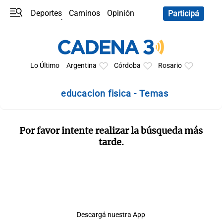
Deportes
Caminos
Opinión
Participá
Programas
Últimas coberturas
Últimas 24 h
En YouTube
Clima
Horóscopo
Lo Último
Argentina
Córdoba
Rosario
educacion fisica - Temas
Por favor intente realizar la búsqueda más
tarde.
Descargá nuestra App