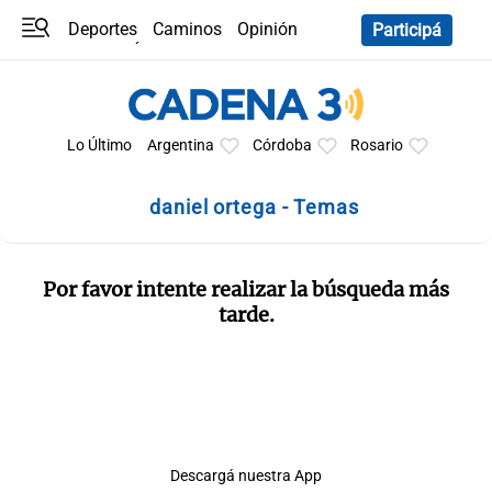
Deportes
Caminos
Opinión
Participá
Programas
Últimas coberturas
Últimas 24 h
En YouTube
Clima
Horóscopo
Lo Último
Argentina
Córdoba
Rosario
daniel ortega - Temas
Por favor intente realizar la búsqueda más
tarde.
Descargá nuestra App