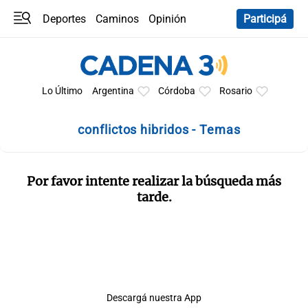
Deportes
Caminos
Opinión
Participá
Programas
Últimas coberturas
Últimas 24 h
En YouTube
Clima
Horóscopo
Lo Último
Argentina
Córdoba
Rosario
conflictos hibridos - Temas
Por favor intente realizar la búsqueda más
tarde.
Descargá nuestra App