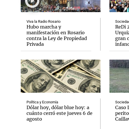
Viva la Radio Rosario
Socieda
Hubo marcha y
ReDi 2
manifestación en Rosario
Urquiz
contra la Ley de Propiedad
gran c
Notas
Notas
Privada
infanc
Editorial
Mundial 2026
La Sol
Política y Economía
Socieda
Dólar hoy, dólar blue hoy: a
Caso 
cuánto cerró este jueves 6 de
perito
agosto
Cailla