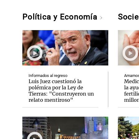
Política y Economía
Soci
Informados al regreso
Amamos 
Luis Juez cuestionó la
Medic
polémica por la Ley de
la ay
Tierras: "Construyeron un
fertil
relato mentiroso"
millo