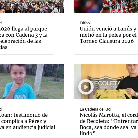
d
Fútbol
026 llega al parque
Unión venció a Lanús y 
a con Cadena 3 y la
metió en la pelea por el
elebración de las
Torneo Clausura 2026
Notas
Notas
No
ias
e en Cadena 3
El huracán de Arequito
Cadena 3 en
d
La Cadena del Gol
Loan: testimonio de
Nicolás Marotta, el cor
 complica a Pérez y
de Recoleta: “Enfrentar
va en audiencia judicial
Boca, sea donde sea, va 
lindo”