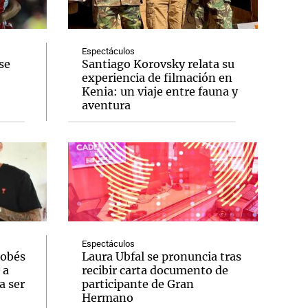
Espectáculos
se
Santiago Korovsky relata su
experiencia de filmación en
Notas
Kenia: un viaje entre fauna y
tas
Notas
aventura
Venezuela de
 Groenlandia
Comprometidos
Madur
Espectáculos
dobés
Laura Ubfal se pronuncia tras
 a
recibir carta documento de
a ser
participante de Gran
Hermano