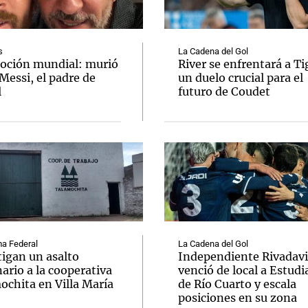
s
La Cadena del Gol
ción mundial: murió
River se enfrentará a Ti
Messi, el padre de
un duelo crucial para el
l
futuro de Coudet
Notas
Notas
No
e en Cadena 3
El huracán de Arequito
Cadena 3 en
a Federal
La Cadena del Gol
tigan un asalto
Independiente Rivadav
ario a la cooperativa
venció de local a Estudi
ochita en Villa María
de Río Cuarto y escala
posiciones en su zona