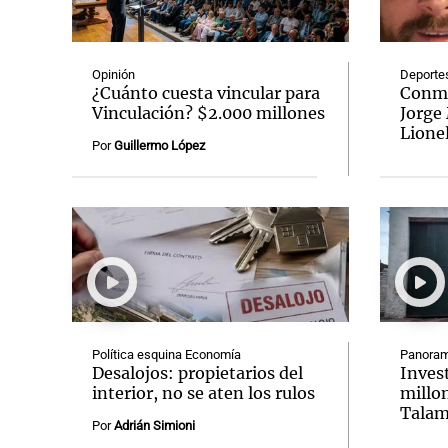
Opinión
Deporte
¿Cuánto cuesta vincular para
Conmo
Vinculación? $2.000 millones
Jorge 
Lione
Notas
Notas
Por
Guillermo López
Editorial
Mundial 2026
La Sol
Política esquina Economía
Panoram
Desalojos: propietarios del
Inves
interior, no se aten los rulos
millon
Talam
Por
Adrián Simioni