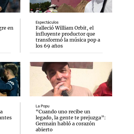
Espectáculos
gre en
Falleció William Orbit, el
influyente productor que
Notas
transformó la música pop a
tas
Notas
los 69 años
Venezuela de
 Groenlandia
Comprometidos
Madur
La Popu
ia
“Cuando uno recibe un
antes
legado, la gente te prejuzga”:
Germain habló a corazón
abierto