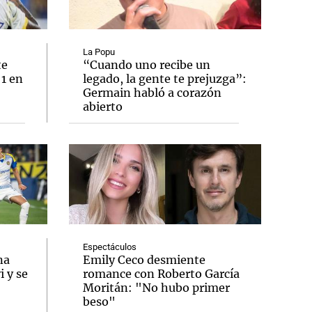
La Popu
te
“Cuando uno recibe un
 1 en
legado, la gente te prejuzga”:
Notas
Germain habló a corazón
tas
Notas
abierto
Venezuela de
 Groenlandia
Comprometidos
Madur
Espectáculos
na
Emily Ceco desmiente
 y se
romance con Roberto García
Moritán: "No hubo primer
beso"