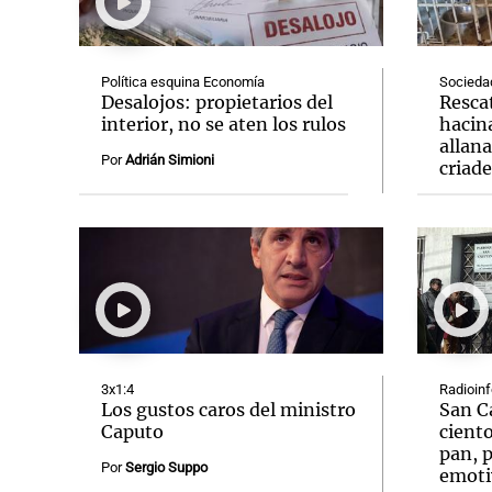
Política esquina Economía
Socieda
Desalojos: propietarios del
Resca
interior, no se aten los rulos
hacin
allan
Notas
Notas
Por
Adrián Simioni
criad
Editorial
Mundial 2026
La Sol
3x1:4
Radioin
Los gustos caros del ministro
San C
Caputo
ciento
pan, p
Por
Sergio Suppo
emoti