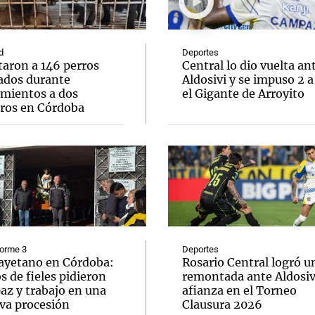
d
Deportes
taron a 146 perros
Central lo dio vuelta an
ados durante
Aldosivi y se impuso 2 a
amientos a dos
el Gigante de Arroyito
Notas
Notas
No
eros en Córdoba
e en Cadena 3
El huracán de Arequito
Cadena 3 en
forme 3
Deportes
ayetano en Córdoba:
Rosario Central logró u
s de fieles pidieron
remontada ante Aldosivi
az y trabajo en una
afianza en el Torneo
va procesión
Clausura 2026