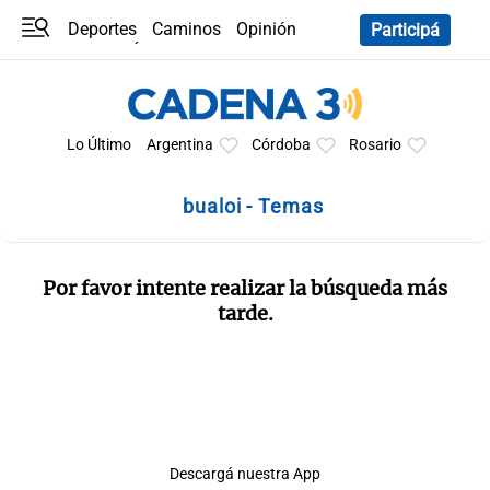
Deportes
Caminos
Opinión
Participá
Programas
Últimas coberturas
Últimas 24 h
En YouTube
Clima
Horóscopo
Lo Último
Argentina
Córdoba
Rosario
bualoi - Temas
Por favor intente realizar la búsqueda más
tarde.
Descargá nuestra App