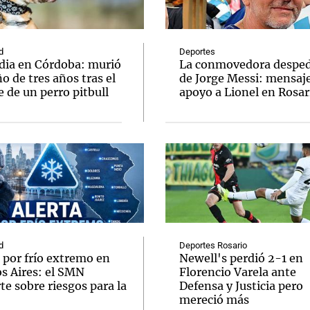
d
Deportes
dia en Córdoba: murió
La conmovedora desped
o de tres años tras el
de Jorge Messi: mensaj
 de un perro pitbull
apoyo a Lionel en Rosar
Notas
Notas
No
e en Cadena 3
El huracán de Arequito
Cadena 3 en
d
Deportes Rosario
 por frío extremo en
Newell's perdió 2-1 en
s Aires: el SMN
Florencio Varela ante
te sobre riesgos para la
Defensa y Justicia pero
mereció más