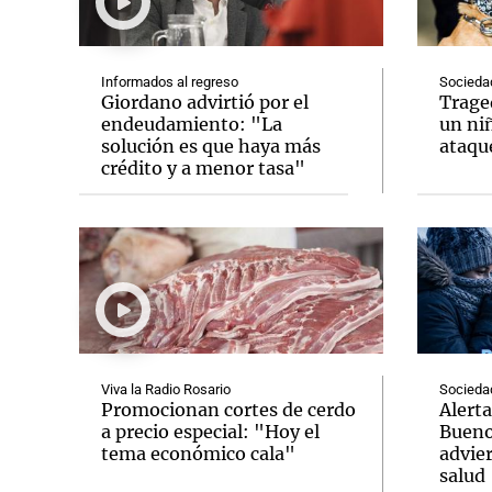
Informados al regreso
Socieda
Giordano advirtió por el
Trage
endeudamiento: "La
un niñ
solución es que haya más
ataque
Notas
Notas
crédito y a menor tasa"
Editorial
Mundial 2026
La Sol
Viva la Radio Rosario
Socieda
Promocionan cortes de cerdo
Alerta
a precio especial: "Hoy el
Bueno
tema económico cala"
advier
salud