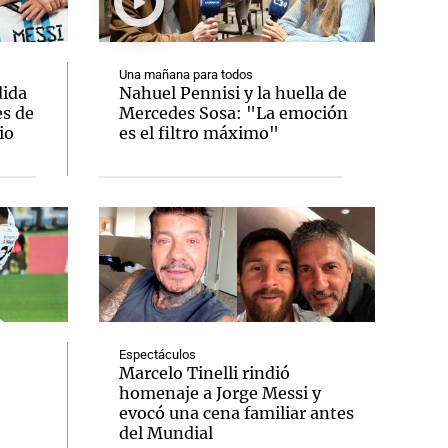
Una mañana para todos
ida
Nahuel Pennisi y la huella de
es de
Mercedes Sosa: "La emoción
Notas
io
es el filtro máximo"
tas
Notas
Venezuela de
 Groenlandia
Comprometidos
Madur
Espectáculos
Marcelo Tinelli rindió
homenaje a Jorge Messi y
evocó una cena familiar antes
del Mundial