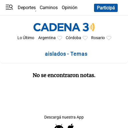
Deportes
Caminos
Opinión
Participá
Programas
Últimas coberturas
Últimas 24 h
En YouTube
Clima
Horóscopo
Lo Último
Argentina
Córdoba
Rosario
aislados - Temas
No se encontraron notas.
Descargá nuestra App