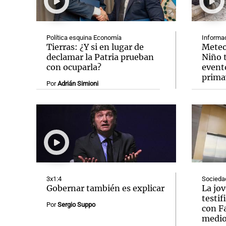
Política esquina Economía
Informad
Tierras: ¿Y si en lugar de
Meteo
declamar la Patria prueban
Niño t
con ocuparla?
event
Notas
Notas
prima
Por
Adrián Simioni
Editorial
Mundial 2026
La Sol
3x1:4
Socieda
Gobernar también es explicar
La jo
testif
Por
Sergio Suppo
con F
medio