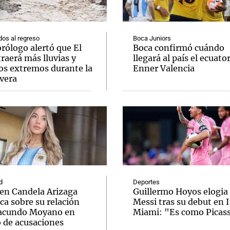
os al regreso
Boca Juniors
rólogo alertó que El
Boca confirmó cuándo
raerá más lluvias y
llegará al país el ecuato
os extremos durante la
Enner Valencia
Notas
Notas
No
vera
e en Cadena 3
El huracán de Arequito
Cadena 3 en
d
Deportes
ven Candela Arizaga
Guillermo Hoyos elogia
ica sobre su relación
Messi tras su debut en 
acundo Moyano en
Miami: "Es como Picas
 de acusaciones