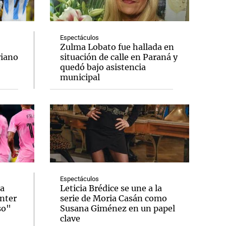
Espectáculos
Zulma Lobato fue hallada en
riano
situación de calle en Paraná y
Notas
quedó bajo asistencia
tas
Notas
municipal
Venezuela de
 Groenlandia
Comprometidos
Madur
Espectáculos
 a
Leticia Brédice se une a la
Inter
serie de Moria Casán como
so"
Susana Giménez en un papel
clave