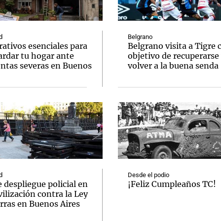
d
Belgrano
ativos esenciales para
Belgrano visita a Tigre 
ardar tu hogar ante
objetivo de recuperarse
ntas severas en Buenos
volver a la buena senda
Notas
Notas
No
e en Cadena 3
El huracán de Arequito
Cadena 3 en
d
Desde el podio
 despliegue policial en
¡Feliz Cumpleaños TC!
ilización contra la Ley
rras en Buenos Aires