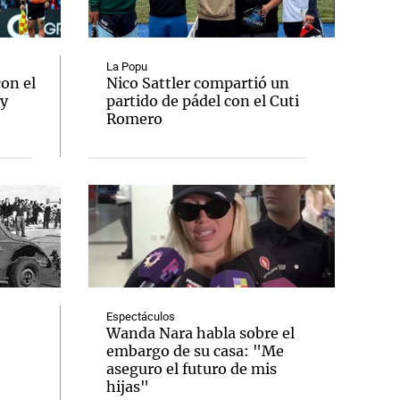
La Popu
con el
Nico Sattler compartió un
 y
partido de pádel con el Cuti
Notas
Romero
tas
Notas
Venezuela de
 Groenlandia
Comprometidos
Madur
Espectáculos
Wanda Nara habla sobre el
embargo de su casa: "Me
aseguro el futuro de mis
hijas"