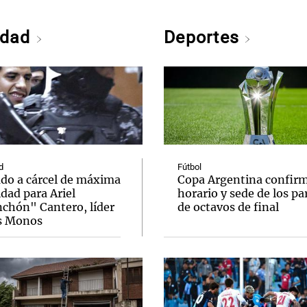
edad
Deportes
d
Fútbol
ado a cárcel de máxima
Copa Argentina confir
dad para Ariel
horario y sede de los pa
chón" Cantero, líder
de octavos de final
s Monos