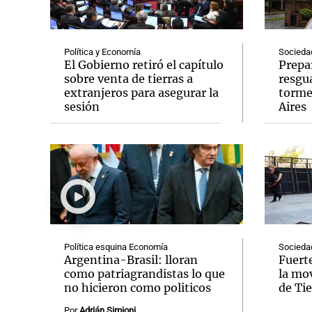
Política y Economía
Socieda
El Gobierno retiró el capítulo
Prepar
sobre venta de tierras a
resgu
extranjeros para asegurar la
torme
Notas
Notas
sesión
Aires
Editorial
Mundial 2026
La Sol
Política esquina Economía
Socieda
Argentina-Brasil: lloran
Fuerte
como patriagrandistas lo que
la mov
no hicieron como politicos
de Tie
Por
Adrián Simioni