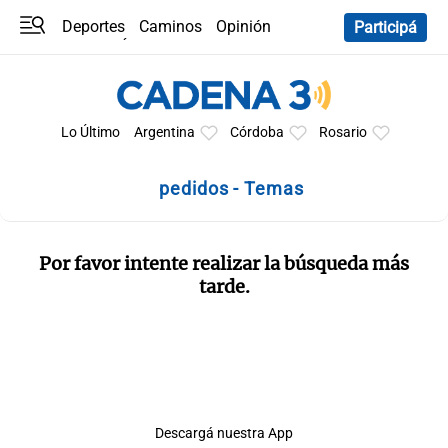
Deportes
Caminos
Opinión
Participá
Programas
Últimas coberturas
Últimas 24 h
En YouTube
Clima
Horóscopo
Lo Último
Argentina
Córdoba
Rosario
pedidos - Temas
Por favor intente realizar la búsqueda más
tarde.
Descargá nuestra App