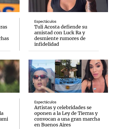
Espectáculos
tras
Tuli Acosta defiende su
amistad con Luck Ra y
Notas
chas
desmiente rumores de
tas
Notas
infidelidad
Venezuela de
 Groenlandia
Comprometidos
Madur
Espectáculos
Artistas y celebridades se
la
oponen a la Ley de Tierras y
iami
convocan a una gran marcha
en Buenos Aires