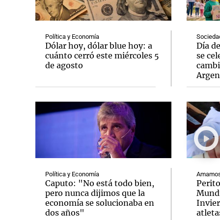
Política y Economía
Socieda
Dólar hoy, dólar blue hoy: a
Día d
cuánto cerró este miércoles 5
se cel
de agosto
cambi
Notas
Notas
Argen
Editorial
Mundial 2026
La Sol
Política y Economía
Amamos 
Caputo: "No está todo bien,
Perit
pero nunca dijimos que la
Mundi
economía se solucionaba en
Invie
dos años"
atleta