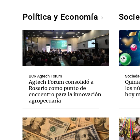
Política y Economía
Soci
BCR Agtech Forum
Socieda
Agtech Forum consolidó a
Quini
Rosario como punto de
los n
encuentro para la innovación
hoy mi
agropecuaria