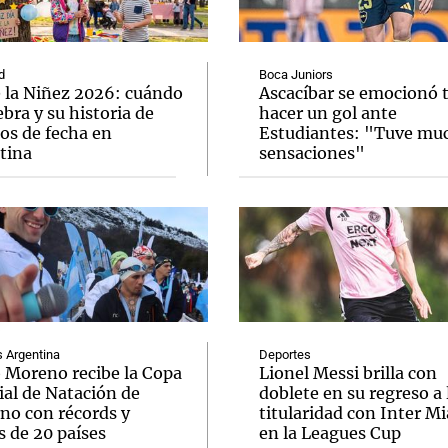
d
Boca Juniors
e la Niñez 2026: cuándo
Ascacíbar se emocionó 
ebra y su historia de
hacer un gol ante
os de fecha en
Estudiantes: "Tuve mu
Notas
Notas
No
tina
sensaciones"
e en Cadena 3
El huracán de Arequito
Cadena 3 en
Argentina
Deportes
o Moreno recibe la Copa
Lionel Messi brilla con
al de Natación de
doblete en su regreso a 
rno con récords y
titularidad con Inter M
s de 20 países
en la Leagues Cup