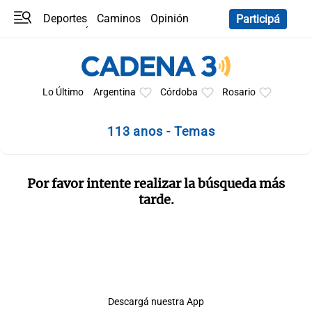
Deportes
Caminos
Opinión
Participá
Programas
Últimas coberturas
Últimas 24 h
En YouTube
Clima
Horóscopo
Lo Último
Argentina
Córdoba
Rosario
113 anos - Temas
Por favor intente realizar la búsqueda más
tarde.
Descargá nuestra App