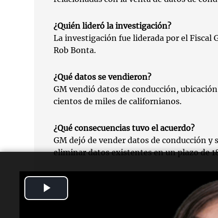
¿Quién lideró la investigación?
La investigación fue liderada por el Fiscal 
Rob Bonta.
¿Qué datos se vendieron?
GM vendió datos de conducción, ubicació
cientos de miles de californianos.
¿Qué consecuencias tuvo el acuerdo?
GM dejó de vender datos de conducción y 
eliminar datos existentes en un plazo de 18
¿Hubo un impacto en las tarifas de seguro
Play
No se registró un aumento en las tarifas de
debido a las leyes que prohíben el uso de 
Video
establecer tarifas.