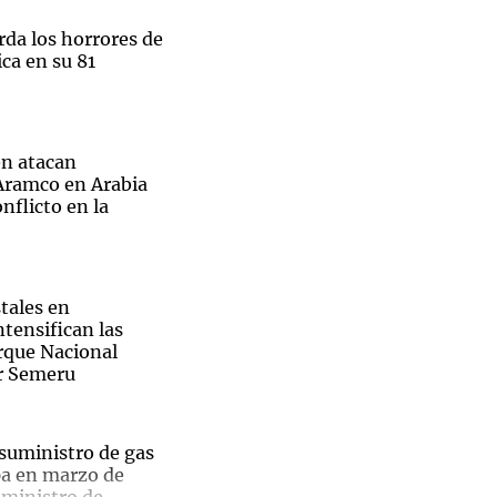
rda los horrores de
ca en su 81
Notas
tas
Notas
n atacan
Venezuela de
 Aramco en Arabia
 Groenlandia
Comprometidos
Madur
nflicto en la
tales en
ntensifican las
arque Nacional
r Semeru
 suministro de gas
pa en marzo de