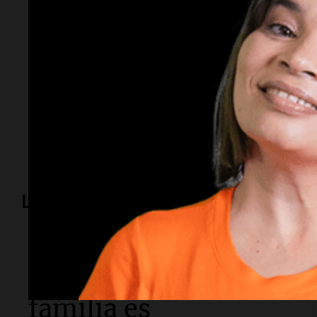
Temas
General Motors
privacidad
California
datos de co
Lo más visto
La muerte de Jorge Messi
"La situación de mi
familia es