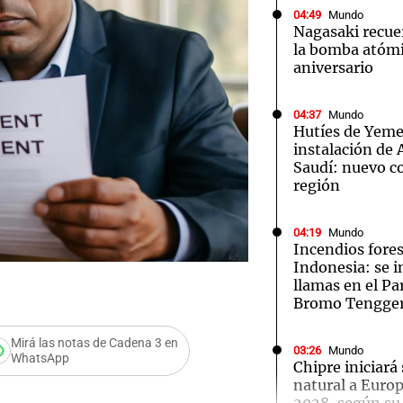
04:49
Mundo
Nagasaki recue
la bomba atómi
aniversario
04:37
Mundo
Notas
Notas
No
Hutíes de Yeme
instalación de
e en Cadena 3
El huracán de Arequito
Cadena 3 en
Saudí: nuevo co
región
04:19
Mundo
Incendios fores
Indonesia: se i
llamas en el P
Bromo Tengge
Mirá las notas de Cadena 3 en
03:26
Mundo
WhatsApp
Chipre iniciará
natural a Euro