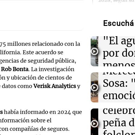
2028, según su
Audio.
Energía
Torme
Escuchá 
02:13
Mundo
filtrac
Más de 1.300 v
Audio.
Shanghái ante l
"El ag
Dolphin
Pennis
75 millones relacionado con la
por d
lifornia. Este acuerdo se
huella
02:03
Tecnología
gencias de seguridad pública,
Airbnb acelera 
meno
funciones graci
Merce
,
Rob Bonta
. La investigación
artificial en s
imagi
n y ubicación de cientos de
Sosa: 
Audio.
de datos como
Verisk Analytics
y
Una Mañana
01:49
Mundo
emoció
Rosario
El Pentágono so
Orella
Audio.
industria de d
Episodios
filtro
en la producci
celebr
s
había informado en 2024 que
accide
máxim
peña d
nformación sobre el
01:31
Ciencia
Mendo
Reducir alimen
con compañías de seguros.
Una Mañana
disminuye anto