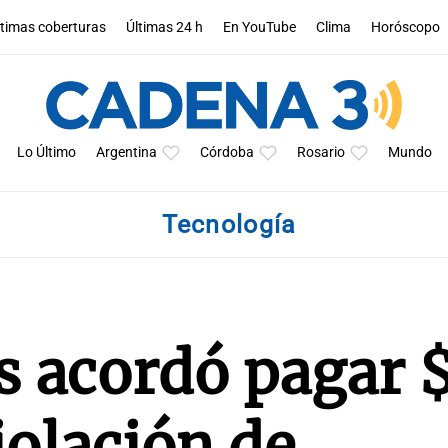
ltimas coberturas
Últimas 24 h
En YouTube
Clima
Horóscopo
Lo Último
Argentina
Córdoba
Rosario
Mundo
Tecnología
s acordó pagar 
iolación de