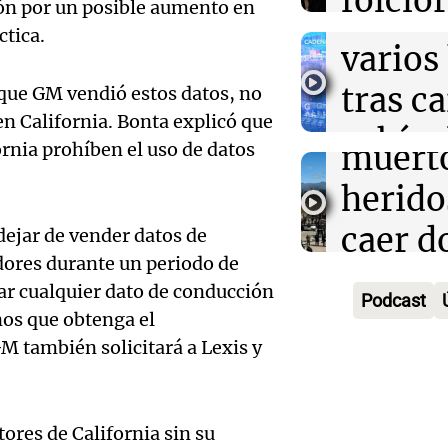
folclo
Rosario
ón por un posible aumento en
muert
salud, según es
Audio.
Episodios
Córdo
ctica.
varios
Traged
Tarde y Med
tras c
que GM vendió estos datos, no
Episodios
Mendo
en California. Bonta explicó que
vehícu
Audio.
ornia prohíben el uso de datos
muerto
desde 
llegará
herido
puent
noche 
caer d
ejar de vender datos de
Audio.
Panorama F
ores durante un periodo de
Rosari
desde 
Episodios
Propi
ar cualquier dato de conducción
Podcast
acomp
puent
nos que obtenga el
Privad
Audio.
GM también solicitará a Lexis y
su fami
Una mañana
revés 
Episodios
Casabi
la mue
Congr
prepar
ores de California sin su
papá