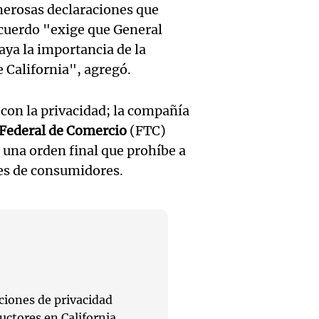
expus
merosas declaraciones que
una
Una mañana
Audio.
acuerdo "exige que General
debili
Episodios
celebr
aya la importancia de la
aboga
comun
e California", agregó.
única:
Pourra
del Go
turista
con la privacidad; la compañía
Audio.
"Tres
Una mañana
Federal de Comercio
(FTC)
tradic
Episodios
Volunt
se lo l
n una orden final que prohíbe a
Toreo 
es de consumidores.
limpia
para h
Vinch
Audio.
9.000
pregun
Una mañana
histori
del rí
nunca
Episodios
servil
y reti
regres
firmó 
hasta 
Una mañana
ciones de privacidad
Episodios
uctores en California.