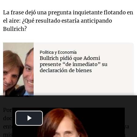
La frase dejó una pregunta inquietante flotando en
el aire: ¿Qué resultado estaría anticipando
Bullrich?
Política y Economía
Bullrich pidió que Adorni
presente “de inmediato” su
declaración de bienes
Porque si Adorni tiene efectivamente toda la
Play
documentación capaz de despejar las dudas,
entonces la lógica política indicaría mostrarla ya
Video
mismo. No dentro de semanas. No en una causa