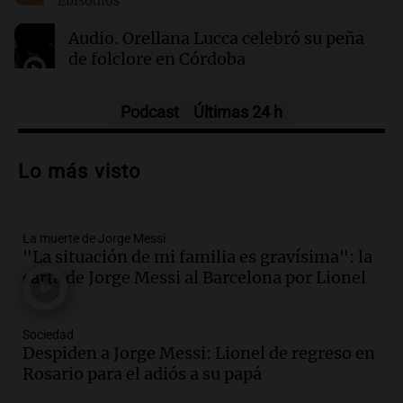
Episodios
01:29
Mundo
El lago Mead alcanza su nivel más bajo en 90
Audio.
Orellana Lucca celebró su peña
años, evidenciando la crisis hídrica en EE.UU.
de folclore en Córdoba
Tarde y Media
Episodios
Podcast
Últimas 24 h
Audio.
Trágico accidente en Mendoza:
un muerto y varios heridos tras caída de
Lo más visto
vehículos desde un puente
Panorama Federal
Episodios
La muerte de Jorge Messi
Audio.
Tragedia en Mendoza: un muerto
"La situación de mi familia es gravísima": la
y cinco heridos tras caer dos autos desde
carta de Jorge Messi al Barcelona por Lionel
un puente
Una mañana para todos
Episodios
Sociedad
Audio.
Messi llegará esta noche a
Despiden a Jorge Messi: Lionel de regreso en
Rosario para acompañar a su familia
Rosario para el adiós a su papá
tras la muerte de su papá