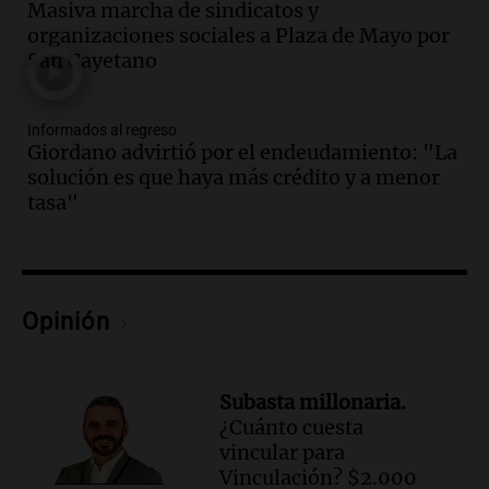
Audio.
El abuelo de Agostina Vega, tras
Masiva marcha de sindicatos y
las nuevas detenciones: "En esa casa
organizaciones sociales a Plaza de Mayo por
todos tenían algo que ver"
San Cayetano
Una mañana para todos
Episodios
Informados al regreso
Audio.
Una nutricionista derribó el mito
Giordano advirtió por el endeudamiento: "La
del desayuno ideal: qué alimentos
solución es que haya más crédito y a menor
conviene priorizar
tasa"
Una mañana para todos
Episodios
Audio.
Murió Jorge Messi
Opinión
Una mañana para todos
Episodios
Audio.
Mateo, a los 25 años, lucha
Subasta millonaria.
contra el tiempo: necesita un trasplante
¿Cuánto cuesta
para poder seguir viviend
vincular para
Una mañana para todos
Vinculación? $2.000