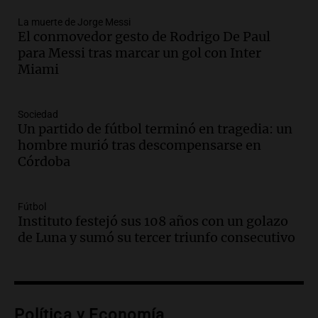
Una mañana para todos
La muerte de Jorge Messi
Episodios
El conmovedor gesto de Rodrigo De Paul
Audio.
Ley de Propiedad Privada: el revés
para Messi tras marcar un gol con Inter
en el Congreso expuso una debilidad
Miami
comunicacional del Gobierno
Una mañana para todos
Episodios
Sociedad
Un partido de fútbol terminó en tragedia: un
Audio.
Casabindo se prepara para una
hombre murió tras descompensarse en
celebración única: 30.000 turistas y el
Córdoba
tradicional Toreo de la Vincha
Una mañana para todos
Episodios
Fútbol
Audio.
Borges, abogada de Pourrain:
Instituto festejó sus 108 años con un golazo
"Tres hombres se lo llevaron para
de Luna y sumó su tercer triunfo consecutivo
hacerle preguntas y nunca regresó"
Una mañana para todos
Episodios
Audio.
Voluntarios limpiaron 9.000
Política y Economía
metros del río Suquía y retiraron hasta