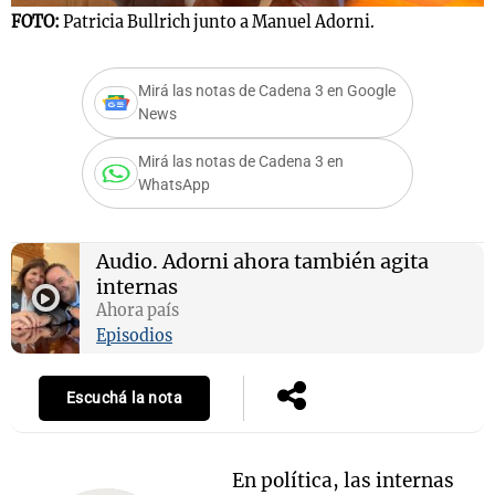
FOTO:
Patricia Bullrich junto a Manuel Adorni.
Mirá las notas de Cadena 3 en Google
Notas
News
s
Notas
La Sole en
Mirá las notas de Cadena 3 en
ial
Mundial 2026
Cadena 3
WhatsApp
Audio.
Adorni ahora también agita
internas
Ahora país
Episodios
Escuchá la nota
En política, las internas