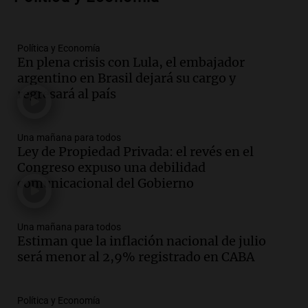
800 kilos de basura por jornada
Una mañana para todos
Episodios
Política y Economía
En plena crisis con Lula, el embajador
Audio.
La historia de la servilleta que
argentino en Brasil dejará su cargo y
firmó Jorge Messi para el primer
regresará al país
contrato de Leo con Barcelona
Una mañana para todos
Episodios
Una mañana para todos
Ley de Propiedad Privada: el revés en el
Audio.
Joan Gaspart: "Sin Jorge, no sé si
Congreso expuso una debilidad
Messi hubiera llegado adonde llegó"
comunicacional del Gobierno
Una mañana para todos
Episodios
Una mañana para todos
Audio.
El orgullo y el sueño argentino de
Estiman que la inflación nacional de julio
Jorge Messi en una entrevista con Rony
será menor al 2,9% registrado en CABA
Vargas en 2007
Una mañana para todos
Episodios
Política y Economía