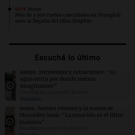
02:13
Mundo
Más de 1.300 vuelos cancelados en Shanghái
ante la llegada del tifón Dolphin
02:03
Tecnología
Airbnb acelera el lanzamiento de funciones
gracias a la inteligencia artificial en su
Escuchá lo último
búsqueda
Audio.
Tormentas y filtraciones: "El
01:49
Mundo
agua entra por donde menos
El Pentágono solicita a la industria de defensa
imaginamos"
un aumento en la producción de armas
Una Mañana para todos Rosario
Episodios
01:31
Ciencia
Audio.
Nahuel Pennisi y la huella de
Reducir alimentos dulces no disminuye
Mercedes Sosa: "La emoción es el filtro
antojos ni mejora la salud, según estudio
máximo".
Una Mañana para todos Rosario