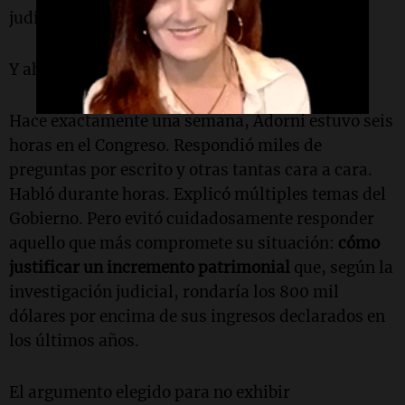
judicial eterna. Ahora.
Y ahí aparece el verdadero problema político.
Hace exactamente una semana, Adorni estuvo seis
horas en el Congreso. Respondió miles de
preguntas por escrito y otras tantas cara a cara.
Habló durante horas. Explicó múltiples temas del
Gobierno. Pero evitó cuidadosamente responder
aquello que más compromete su situación:
cómo
justificar un incremento patrimonial
que, según la
investigación judicial, rondaría los 800 mil
dólares por encima de sus ingresos declarados en
los últimos años.
El argumento elegido para no exhibir