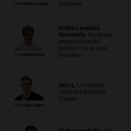
Episodios
millones
Por
Guillermo López
Audio.
Estiman que la inflación nacional
de julio será menor al 2,9% registrado
en CABA
Política esquina
Una mañana para todos
Economía.
Desalojos:
Episodios
propietarios del
Audio.
Altas Cumbres: rescataron a una
interior, no se aten
cabra que llevaba ocho días atrapada en
los rulos
Por
Adrián Simioni
un precipicio
Una mañana para todos
Episodios
Audio.
Chile planteó mejorar la
3x1=4.
Los gustos
conectividad fronteriza, aérea y digital
caros del ministro
con Jujuy
Caputo
Panorama Federal
Por
Sergio Suppo
Episodios
El dato confiable.
Más