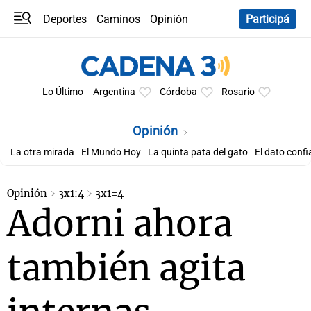
Deportes
Caminos
Opinión
Participá
Programas
Últimas coberturas
Últimas 24 h
En YouTube
Clima
Horóscopo
Lo Último
Argentina
Córdoba
Rosario
Opinión
La otra mirada
El Mundo Hoy
La quinta pata del gato
El dato confi
Opinión
3x1:4
3x1=4
Adorni ahora
también agita