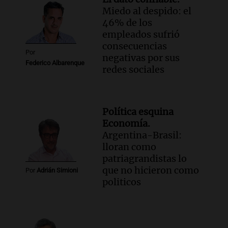
Miedo al despido: el
capítulo de tierras hoy a las 14 horas
46% de los
Noticias
empleados sufrió
Episodios
consecuencias
Audio.
Asesinan a influencer mexicano
Por
negativas por sus
César Gastelum durante transmisión en
Federico Albarenque
redes sociales
vivo en Culiacán, Sinaloa
Panorama Federal
Episodios
Audio.
Detienen al esposo de mujer que
Política esquina
falleció tras supuesta explosión de
Economía.
celular en Córdoba
Argentina-Brasil:
Noticias
lloran como
Episodios
patriagrandistas lo
que no hicieron como
Audio.
El Vaticano expresa su apoyo a
Por
Adrián Simioni
politicos
madres buscadoras en México en medio
de crisis de desapariciones
Panorama Federal
Episodios