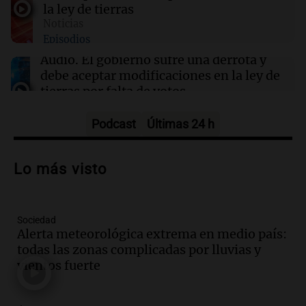
la ley de tierras
Noticias
12:33
Clima
Episodios
Clima en Salta: cómo seguirá el tiempo este
jueves 6 de agosto
Audio.
El gobierno sufre una derrota y
debe aceptar modificaciones en la ley de
tierras por falta de votos
Noticias
Episodios
Podcast
Últimas 24 h
Audio.
Santa Cruz restituye salarios
descontados a docentes por paro en dos
Lo más visto
fechas clave de 2023
Panorama Federal
Episodios
Sociedad
Audio.
Alertas meteorológicas en
Alerta meteorológica extrema en medio país:
Argentina: lluvias, tormentas y ráfagas
todas las zonas complicadas por lluvias y
de viento fuertes en varias provincias
vientos fuerte
Noticias
Episodios
Audio.
Coti, en plena gira europea: