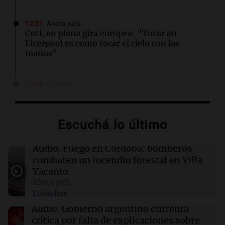
12:51
Ahora país
Coti, en plena gira europea: "Tocar en
Liverpool es como tocar el cielo con las
manos"
12:46
La Popu
El video que volvió a emocionar a los fanáticos
de Sebastián y Germain
Escuchá lo último
12:43
Deportes
Thiago Almada: el fichaje más caro de la
Audio.
Fuego en Córdoba: bomberos
historia de River y del fútbol argentino
combaten un incendio forestal en Villa
Yacanto
Ahora país
12:36
Mundo
Episodios
Rumania hunde barcazas en el Danubio para
asegurar el funcionamiento de su reactor
Audio.
Gobierno argentino enfrenta
nuclear
crítica por falta de explicaciones sobre