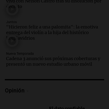
vivo con Nelson Castro tras su disolución por
Juntos
decreto
Episodios
Audio.
Cadena 3 anunció sus próximas
coberturas y presentó un nuevo estudio
Juntos
urbano móvil
"Hicieron feliz a una palomita": la emotiva
entrega del violín a la hija del histórico
Juntos
limpiavidrios
Episodios
Audio.
A 13 años de Salta 2141,
familiares mantienen vivo el reclamo de
Nueva Temporada
memoria y justicia
Cadena 3 anunció sus próximas coberturas y
Noticias Rosario
presentó un nuevo estudio urbano móvil
Episodios
Audio.
Trasladaron a Cantero a una
cárcel federal de máxima seguridad:
"Buscamos evitar que dirija delitos"
Opinión
Noticias Rosario
Episodios
Audio.
Senado debatirá proyecto de
El dato confiable.
propiedad privada sin controvertido