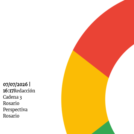
Notas
s
Notas
La Sole en
ial
Mundial 2026
Cadena 3
07/07/2026 |
16:17
Redacción
Cadena 3
Rosario
Perspectiva
Rosario