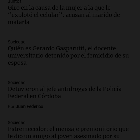
Juntos
"Tocar en Liverpool es como tocar el
Giro en la causa de la mujer a la que le
cielo con las manos"
“explotó el celular”: acusan al marido de
Ahora país
matarla
Episodios
Audio.
Una historia de superación y
Sociedad
música: Paloma y su violín en Cadena 3
Quién es Gerardo Gasparutti, el docente
emocionan a todos
universitario detenido por el femicidio de su
Noticias
esposa
Episodios
Audio.
“Hicieron feliz a una palomita”:
la emotiva entrega del violín a la hija del
Sociedad
Detuvieron al jefe antidrogas de la Policía
histórico limpiavidrios
Federal en Córdoba
Juntos
Episodios
Por
Juan Federico
Audio.
Ley para regular refugios y
criaderos: "La superpoblación de perros
Sociedad
y gatos es gravísima"
Estremecedor: el mensaje premonitorio que
Noticias Rosario
le dio un amigo al joven asesinado por su