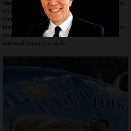
Nacional a la Bandera
, en
Rosario
, donde se vivió
un nuevo capítulo de los tradicionales festejos.
Con banderas argentinas, camisetas celestes y
blancas, bombos y algunos fuegos artificiales, los
simpatizantes celebraron el triunfo del equipo
nacional durante la tarde.