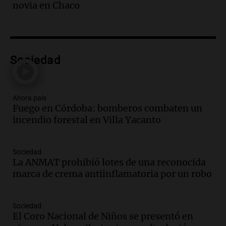
Episodios
novia en Chaco
Audio.
Miedo al despido: el 46% de los
empleados sufrió consecuencias
negativas por sus redes sociales
El dato confiable
Sociedad
Episodios
Audio.
Del semáforo a la universidad: la
conmovedora historia de "El Duende" y
Ahora país
su hija violinista
Fuego en Córdoba: bomberos combaten un
La Mesa de Café
incendio forestal en Villa Yacanto
Episodios
Audio.
La pizzería más antigua de
Córdoba homenajeó a León XIV con una
Sociedad
pizza esculpida con su rostro
La ANMAT prohibió lotes de una reconocida
Radioinforme 3
marca de crema antiinflamatoria por un robo
Episodios
Audio.
Cadena 3 presentó su nuevo
Sociedad
Estudio Urbano: recorrerá los barrios de
El Coro Nacional de Niños se presentó en
Córdoba