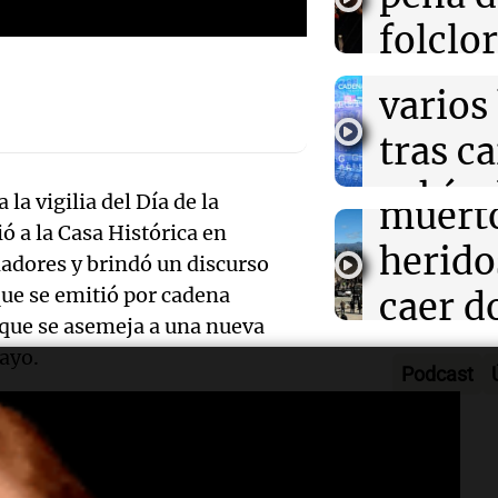
Mendo
Una Mañana
folclo
Rosario
muert
Audio.
Episodios
Córdo
varios
Traged
Tarde y Med
tras c
Episodios
Mendo
vehícu
la vigilia del Día de la
Audio.
muerto
 a la Casa Histórica en
desde 
llegará
herido
adores y brindó un discurso
puent
noche 
que se emitió por cadena
caer d
Audio.
Panorama F
 que se asemeja a una nueva
Rosari
desde 
Episodios
ayo.
Propi
Podcast
acomp
puent
Privad
gesta de emancipación. A partir
Audio.
su fami
Una mañana
revés 
 y el país comenzó a recorrer e
Episodios
Casabi
la mue
ad era el principal desafío. Y