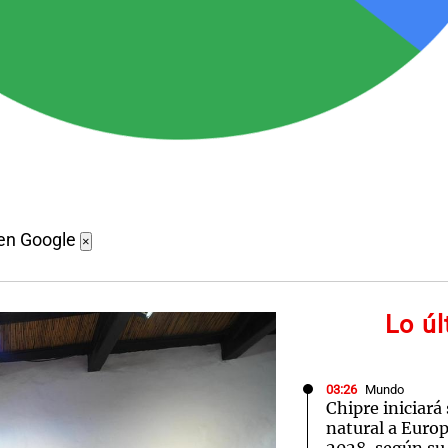
 en Google
×
Lo ú
03:26
Mundo
Chipre iniciará
natural a Euro