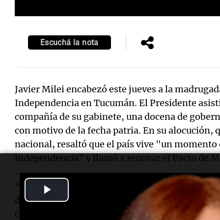
Escuchá la nota
Javier Milei encabezó este jueves a la madrugada 
Independencia en Tucumán. El Presidente asistió
compañía de su gabinete, una docena de gobern
con motivo de la fecha patria. En su alocución, 
nacional, resaltó que el país vive "un momento
independencia" y llamó a renovar el Pacto de M
“Como cada 9 de Julio, la Argentina celebra su 
Play
de ese momento, se puso fin a una era de tiranía
Video
camino hacia la consolidación nacional. La libert