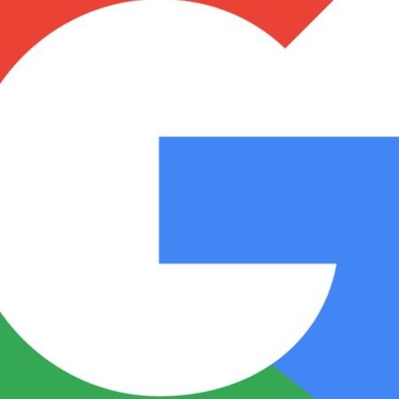
Notas
Notas
No
e en Cadena 3
El huracán de Arequito
Cadena 3 en