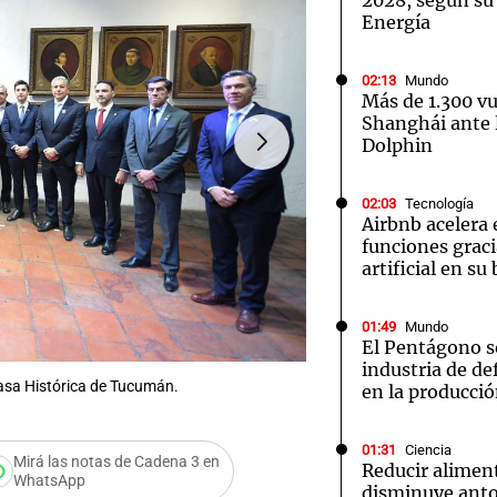
2028, según su
Energía
02:13
Mundo
Más de 1.300 v
Shanghái ante l
Dolphin
02:03
Tecnología
Airbnb acelera 
funciones graci
artificial en s
FOTO:
El presidente Javier
01:49
Mundo
El Pentágono so
industria de d
Casa Histórica de Tucumán.
en la producci
01:31
Ciencia
Mirá las notas de Cadena 3 en
Reducir alimen
WhatsApp
disminuye anto