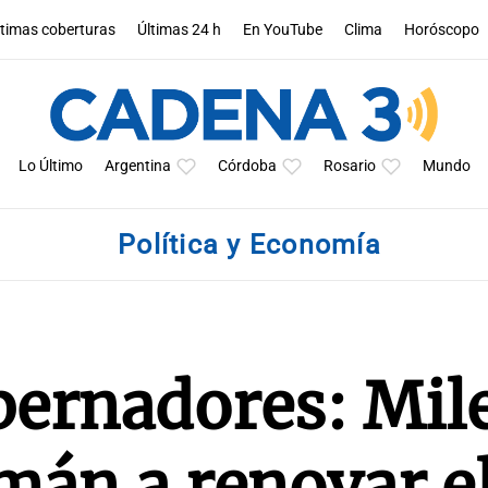
ltimas coberturas
Últimas 24 h
En YouTube
Clima
Horóscopo
Lo Último
Argentina
Córdoba
Rosario
Mundo
Política y Economía
bernadores: Mil
mán a renovar e