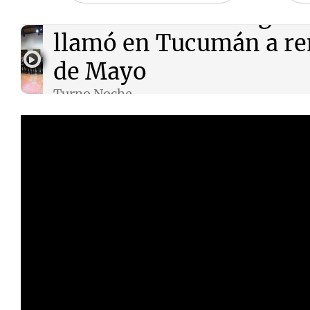
Audio.
Guiño a los gobe
llamó en Tucumán a re
de Mayo
Turno Noche
Episodios