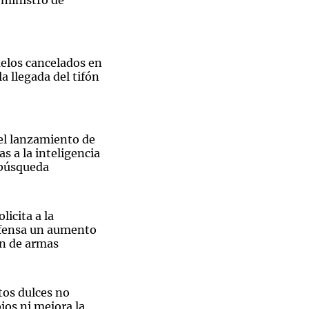
 ministro de
uelos cancelados en
a llegada del tifón
el lanzamiento de
as a la inteligencia
u búsqueda
 Milei, junto a Osvaldo Jaldo.
licita a la
efensa un aumento
ón de armas
tos dulces no
jos ni mejora la