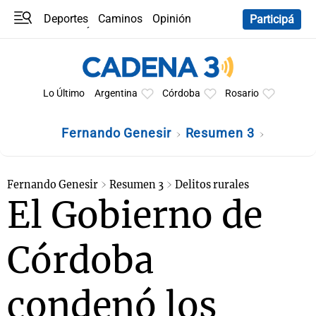
Deportes
Caminos
Opinión
Participá
Programas
Últimas coberturas
Últimas 24 h
En YouTube
Clima
Horóscopo
Lo Último
Argentina
Córdoba
Rosario
Fernando Genesir
Resumen 3
Fernando Genesir
Resumen 3
Delitos rurales
El Gobierno de
Córdoba
condenó los