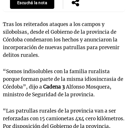
Escuchá la nota
Tras los reiterados ataques a los campos y
Notas
s
Notas
silobolsas, desde el Gobierno de la provincia de
La Sole en
Córdoba condenaron los hechos y anunciaron la
ial
Mundial 2026
Cadena 3
incorporación de nuevas patrullas para prevenir
delitos rurales.
“Somos indisolubles con la familia ruralista
porque forman parte de la misma idiosincrasia de
Córdoba”, dijo a
Cadena 3
Alfonso Mosquera,
ministro de Seguridad de la provincia.
“Las patrullas rurales de la provincia van a ser
reforzadas con 15 camionetas 4x4 cero kilómetros.
Por disposición del Gobierno de la provincia,