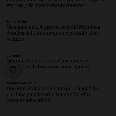
Episodios
viernes 7 de agosto tras tormentas
Audio.
Docentes italianos visitaron la
ciudad de Córdoba para interiorizarse
Turno Noche
sobre los parques educativos
Un sismo de 4,6 grados sacudió Mendoza:
Amamos Argentina
detalles del temblor que sorprendió a los
Episodios
vecinos
Audio.
Meteorólogo alertó que El Niño
traerá más lluvias y eventos extremos
durante la primavera
Sociedad
Informados al regreso
Quiniela turista: conocé los números
Episodios
ganadores de hoy jueves 6 de agosto.
Audio.
Córdoba sigue trabajando para
restablecer el servicio de electricidad
Amamos Argentina
tras fuertes vientos
Docentes italianos visitaron la ciudad de
Panorama Federal
Córdoba para interiorizarse sobre los
Episodios
parques educativos
Audio.
Según una encuesta, el 80% de
los empresarios del país cree que la