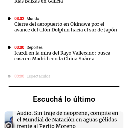
Rías Baixas en Galicia
03:02
Mundo
Cierre del aeropuerto en Okinawa por el
avance del tifón Dolphin hacia el sur de Japón
03:00
Deportes
Icardi en la mira del Rayo Vallecano: busca
casa en Madrid con la China Suárez
03:00
Espectáculos
El Rayo Vallecano busca fichar a Icardi y la
China Suárez se muda a Madrid
Escuchá lo último
02:04
Tecnología
Descuentos de hasta $400 en entradas para
Audio.
Sin traje de neoprene, compite en
TechCrunch Disrupt 2026 hasta mañana
el Mundial de Natación en aguas gélidas
frente al Perito Moreno