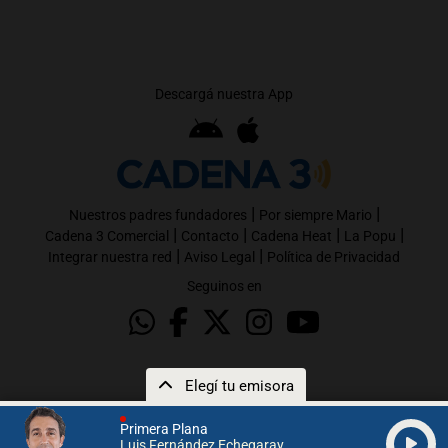
Descargá nuestra App
|
|
Nuestros padres fundadores
Por siempre Mario
|
|
|
|
Cadena 3 Comercial
Contacto
Cadena Heat
La Popu
|
|
Integrar nuestra red
Aviso Legal
Política de Privacidad
Seguinos en
Elegí tu emisora
Primera Plana
Luis Fernández Echegaray