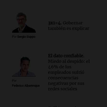
por la Ley de Tierras: "Construyeron un
relato mentiroso"
Informados al regreso
Episodios
3x1=4.
Gobernar
también es explicar
Por
Sergio Suppo
El dato confiable.
Miedo al despido: el
46% de los
empleados sufrió
consecuencias
Por
negativas por sus
Federico Albarenque
redes sociales