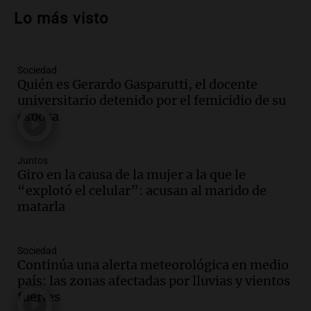
más femicidios del país, según informe
Lo más visto
de Casa del Encuentro
Panorama Federal
Episodios
Sociedad
Audio.
Santa Fe reactivará 1.500
Quién es Gerardo Gasparutti, el docente
viviendas paralizadas tras el cierre de
universitario detenido por el femicidio de su
Procrear en la provincia
esposa
Panorama Federal
Episodios
Audio.
Debate en el Senado por la ley de
Juntos
propiedad privada genera preocupación
Giro en la causa de la mujer a la que le
y críticas entre senadores
“explotó el celular”: acusan al marido de
Panorama Federal
matarla
Episodios
Audio.
La comunidad boliviana en Salta:
Sociedad
un pilar cultural y social según Antonio
Continúa una alerta meteorológica en medio
Marocco
país: las zonas afectadas por lluvias y vientos
Panorama Federal
fuertes
Episodios