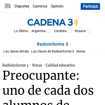
Deportes
Caminos
Opinión
Participá
Programas
Últimas coberturas
Últimas 24 h
En YouTube
Clima
Horóscopo
Lo Último
Argentina
Córdoba
Rosario
Radioinforme 3
Las claves del día
Las Claves de Radioinforme 3
Notas
Radioinforme 3
Notas
Calidad educativa
Preocupante:
uno de cada dos