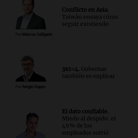
busca esclarecer el estado de edificios en
Conflicto en Asia.
la ciudad tras la tragedia
Taiwán ensaya cómo
Panorama Federal
seguir existiendo
Episodios
Audio.
Consejo Deliberante de San
Por
Marcos Calligaris
Miguel de Tucumán pide informe tras
explosión en edificio de Montiagudo
Panorama Federal
Episodios
3x1=4.
Gobernar
también es explicar
Por
Sergio Suppo
El dato confiable.
Miedo al despido: el
46% de los
empleados sufrió