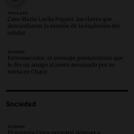
Audio.
Ordenan el reintegro de dos
niños a Córdoba tras disputa de
Ahora país
Caso María Lucila Pagani: las claves que
custodia en Salta
derrumbaron la versión de la explosión del
Panorama Federal
celular
Episodios
Audio.
Inviolabilidad de la propiedad
privada: el ruido que tapa cosas
Sociedad
importantes
Estremecedor: el mensaje premonitorio que
Editorial
le dio un amigo al joven asesinado por su
Episodios
novia en Chaco
Audio.
Lanzaron una campaña para que
niños con cáncer reciban regalos por el
día del niño.
La Argentina Posible
Sociedad
Episodios
Audio.
Ganó una beca en la secundaria,
se mudó a Córdoba y hoy lleva la
bandera de la universidad
Sociedad
El sistema Lince permitió detener a
La Argentina Posible