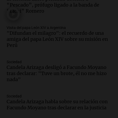
“Pescado”, prófugo ligado a la banda de
Episodios
“Lichi” Romero
Audio.
El 80% de los ejecutivos espera
una mejora económica, pero modera
sus expectativas
Visita del papa León XIV a Argentina
Ahora país
"Difundan el milagro": el recuerdo de una
Episodios
amiga del papa León XIV sobre su misión en
Audio.
Walter Mazzanti en Cadena 3
Perú
Rosario: "Vamos a estar entre los
primeros ocho"
Sociedad
Deportes Rosario
Candela Arizaga desligó a Facundo Moyano
Episodios
tras declarar: "Tuve un brote, él no me hizo
Audio.
Avanza el juicio a Oscar González
nada"
con nuevas declaraciones de testigos
sobre el accidente
Panorama Federal
Sociedad
Episodios
Candela Arizaga habla sobre su relación con
Facundo Moyano tras declarar en la justicia
Audio.
El viento complica el combate
del incendio forestal en Villa Yacanto