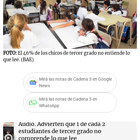
Notas
s
Notas
La Sole en
ial
Mundial 2026
Cadena 3
FOTO:
El 46% de los chicos de tercer grado no entiende lo
que lee. (BAE)
Mirá las notas de Cadena 3 en Google
News
Mirá las notas de Cadena 3 en
WhatsApp
Audio.
Advierten que 1 de cada 2
estudiantes de tercer grado no
comprende lo que lee