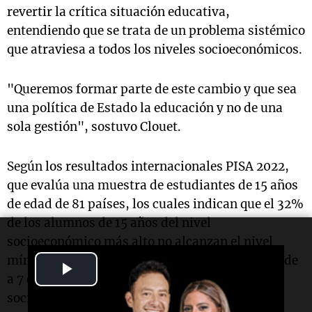
revertir la crítica situación educativa,
entendiendo que se trata de un problema sistémico
que atraviesa a todos los niveles socioeconómicos.
"Queremos formar parte de este cambio y que sea
una política de Estado la educación y no de una
sola gestión", sostuvo Clouet.
Según los resultados internacionales PISA 2022,
que evalúa una muestra de estudiantes de 15 años
de edad de 81 países, los cuales indican que el 32%
de los alumnos de 15 años del nivel
socioeconómico más alto no alcanzan el nivel
mínimo de lectura, mientras que la cifra asciende
Play
a 7 de cada 10 estudiantes en el nivel
Video
socioeconómico más bajo.