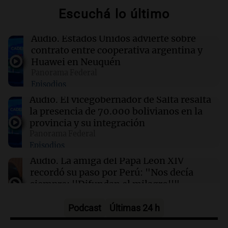
israelíes afectan gravemente el acceso a la
Escuchá lo último
salud
Audio.
Estados Unidos advierte sobre
16:02
Mundo
contrato entre cooperativa argentina y
Las primarias de Tennessee marcan el debut
Huawei en Neuquén
de un controvertido mapa parlamentario que
Panorama Federal
divide Memphis
Episodios
Audio.
El vicegobernador de Salta resalta
16:00
Política y Economía
la presencia de 70.000 bolivianos en la
Dólar hoy, dólar blue hoy: a cuánto cerró este
provincia y su integración
jueves 6 de agosto
Panorama Federal
Episodios
16:00
Sociedad
Audio.
La amiga del Papa León XIV
Candela Arizaga desligó a Facundo Moyano
recordó su paso por Perú: "Nos decía
tras declarar: "Tuve un brote, él no me hizo
siempre: ''Difundan el milagro''"
nada"
Viva la Radio
Episodios
Podcast
Últimas 24 h
Audio.
Santa Fe, segunda provincia con