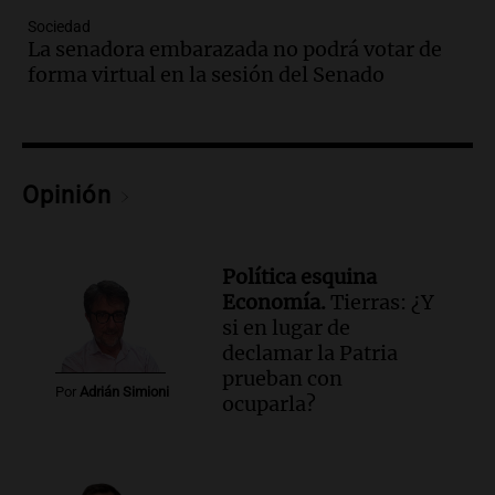
Ahora país
Sociedad
La senadora embarazada no podrá votar de
Episodios
forma virtual en la sesión del Senado
Audio.
Las claves del giro en la causa de
la mujer quemada en la E-53: por qué
detuvieron a su esposo
Ahora país
Opinión
Episodios
Audio.
Ulpiano Suárez se lanza como
candidato a gobernador de Mendoza
para 2027
Política esquina
Panorama Federal
Economía.
Tierras: ¿Y
Episodios
si en lugar de
declamar la Patria
Audio.
Críticas a autoridades por cierre
prueban con
del paso internacional por intenso
Por
Adrián Simioni
ocuparla?
temporal de nieve en la alta montaña
Panorama Federal
Episodios
Audio.
Tucumán: Consejo Deliberante