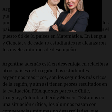
Argentina sacó 378 puntos en Matemática, un
punto menos que en la edición previa y casi 100
puntos menos de lo que obtienen, en promedio, los
países que integran la OCDE. Argentina quedó en el
puesto 66 de 81 países en Matemática. En Lengua
y Ciencia, 5 de cada 10 estudiantes no alcanzaron
los niveles mínimos de desempeño.
Argentina además está en
desventaja
en relación a
otros países de la región. Los estudiantes
argentinos más ricos, son los segundos más ricos
de la región, y aún así tienen peores resultados en
la evaluación PISA que sus pares de Chile,
Uruguay, Colombia, Perú y México. "Estamos en
una situación crítica, los alumnos pasan con
competencias mínimas no desarrolladas, que