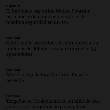
Deportes
Audio.
Córdoba espera a León XIV con el
El futbolista argentino Matías Pourrain
recuerdo del paso de Juan Pablo II: "Te
permanece detenido en una cárcel de
traspasaba con la mirada"
máxima seguridad en EE. UU.
Amamos los Domingos
Episodios
Audio.
El observatorio de Bosque Alegre,
Sociedad
un imperdible cordobés para los
Quini: nadie acertó los seis números y los 3
amantes de la astronomía
millones de dólares se repartirán entre 44
Amamos los Domingos
apostadores
Episodios
Audio.
“No entendíamos qué cantaban”:
Sociedad
la historia del club de Irlanda
Murió la legisladora María del Rosario
revolucionado por hinchas argentinos
Acevedo
Amamos los Domingos
Episodios
Audio.
Crisis diplomática: el embajador
Sociedad
Tragedia en Córdoba: murió un niño de tres
argentino regresa al país tras conflicto
años tras el ataque de un perro pitbull
con Brasil