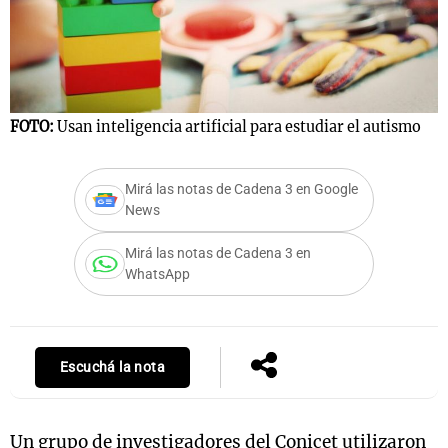
Notas
s
Notas
FOTO:
Usan inteligencia artificial para estudiar el autismo
La Sole en
ial
Mundial 2026
Cadena 3
Mirá las notas de Cadena 3 en Google
News
Mirá las notas de Cadena 3 en
WhatsApp
Escuchá la nota
Un grupo de investigadores del Conicet utilizaron