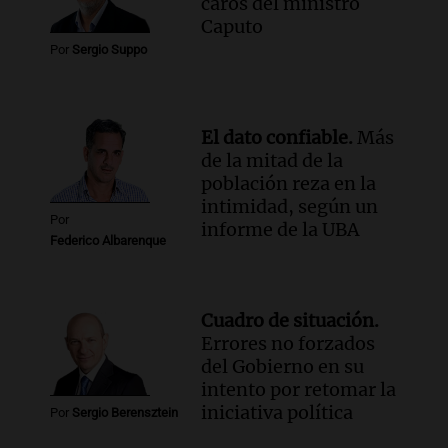
caros del ministro
Episodios
Caputo
Audio.
Tormentas y filtraciones: "El
Por
Sergio Suppo
agua entra por donde menos
imaginamos"
Una Mañana para todos Rosario
Episodios
El dato confiable.
Más
de la mitad de la
población reza en la
intimidad, según un
Por
informe de la UBA
Federico Albarenque
Cuadro de situación.
Errores no forzados
del Gobierno en su
intento por retomar la
iniciativa política
Por
Sergio Berensztein