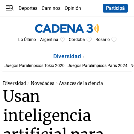
Deportes
Caminos
Opinión
Participá
Programas
Últimas coberturas
Últimas 24 h
En YouTube
Clima
Horóscopo
Lo Último
Argentina
Córdoba
Rosario
Diversidad
Juegos Paralímpicos Tokio 2020
Juegos Paralímpicos París 2024
N
Diversidad
Novedades
Avances de la ciencia
Usan
inteligencia