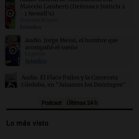
Marcelo Lamberti (Defensa y Justicia 2
- 1 Newell's)
00:11
Clima
Deportes Rosario
Clima en Rosario: cómo estará el tiempo este
Episodios
lunes 10 de agosto
Audio.
Jorge Messi, el hombre que
acompañó el sueño
00:06
Clima
Clima en CABA: cómo estará el tiempo este
La previa
lunes 10 de agosto
Episodios
Audio.
El Flaco Pailos y la Camerata
Córdoba, en "Amamos los Domingos"
Amamos los Domingos
Episodios
Podcast
Últimas 24 h
Audio.
Patricia Palmer y Mario Pasik
hablaron de su obra en Cadena 3
Lo más visto
Amamos los Domingos
Episodios