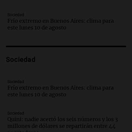
Panorama Federal
Episodios
Sociedad
Audio.
Bomberos asisten a senderista
Frío extremo en Buenos Aires: clima para
con fractura de tobillo en refugio Doña
este lunes 10 de agosto
Rosa
Panorama Federal
Episodios
Audio.
Amaycha del Valle avanza en
Sociedad
investigación internacional sobre asma
con nueva tecnología médica
Panorama Federal
Episodios
Sociedad
Frío extremo en Buenos Aires: clima para
Audio.
Suspenden descuento en SUBE y
este lunes 10 de agosto
aumentan tarifas del SUBTE en Buenos
Aires desde agosto
Panorama Federal
Sociedad
Episodios
Quini: nadie acertó los seis números y los 3
Audio.
Kicillof critica la desregulación
millones de dólares se repartirán entre 44
financiera y el aumento de la morosidad