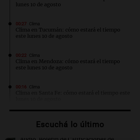
lunes 10 de agosto
00:27
Clima
Clima en Tucumán: cómo estará el tiempo
este lunes 10 de agosto
00:22
Clima
Clima en Mendoza: cómo estará el tiempo
este lunes 10 de agosto
00:16
Clima
Clima en Santa Fe: cómo estará el tiempo este
lunes 10 de agosto
00:12
Mundo
Escuchá lo último
Colombia confirma la muerte de un cabecilla
de las disidencias de las FARC en operativo
militar
Audio.
Boletín de Calificaciones de