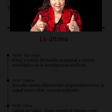
avance
inteligencia artificial
conicet
Lo último
02:03
Tecnología
King's Cross: De barrio marginal a centro
neurálgico de la inteligencia artificial
01:31
Ciencia
Estudio revela diferencias sorprendentes en la
salud entre vino, cerveza y licores
00:32
Clima
Clima en Salta: cómo estará el tiempo este