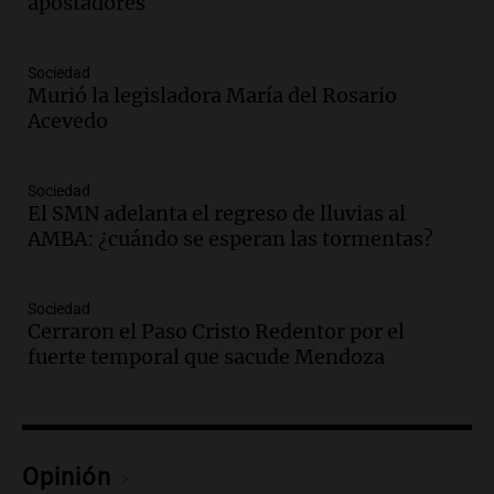
apostadores
en Buenos Aires
Panorama Federal
Episodios
Sociedad
Murió la legisladora María del Rosario
Audio.
La UNT evalúa apelación ante la
Acevedo
Corte Suprema tras fallo que aparta a
Pagani como rector
Panorama Federal
Sociedad
Episodios
El SMN adelanta el regreso de lluvias al
Audio.
El cardenal Ángel Rossi advirtió
AMBA: ¿cuándo se esperan las tormentas?
que la justicia social viene siendo
“despreciada y burlada”
Sociedad
Santa Misa
Cerraron el Paso Cristo Redentor por el
Episodios
fuerte temporal que sacude Mendoza
Audio.
La Bulaya se prepara para el cierre
de su gran muestra anual con la
participación de miles de visitantes
Panorama Federal
Episodios
Opinión