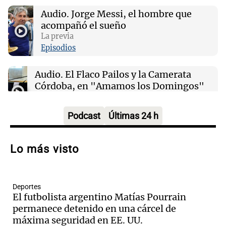
Audio.
Jorge Messi, el hombre que
acompañó el sueño
00:06
Clima
Clima en CABA: cómo estará el tiempo este
La previa
lunes 10 de agosto
Episodios
Audio.
El Flaco Pailos y la Camerata
Córdoba, en "Amamos los Domingos"
Amamos los Domingos
Episodios
Podcast
Últimas 24 h
Audio.
Patricia Palmer y Mario Pasik
hablaron de su obra en Cadena 3
Lo más visto
Amamos los Domingos
Episodios
Deportes
Audio.
Córdoba espera a León XIV con el
El futbolista argentino Matías Pourrain
recuerdo del paso de Juan Pablo II: "Te
permanece detenido en una cárcel de
traspasaba con la mirada"
máxima seguridad en EE. UU.
Amamos los Domingos