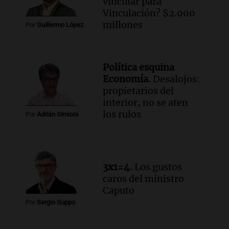
vincular para
Audio.
Una mujer de 40 años muere en
Vinculación? $2.000
un accidente en la Ruta 321 cerca de
millones
Por
Guillermo López
García Fernández
Panorama Federal
Episodios
Política esquina
Audio.
El Tesoro Nacional captura 12
Economía.
Desalojos:
billones de pesos y genera excedente de
propietarios del
liquidez de 4 billones
interior, no se aten
Panorama Federal
los rulos
Por
Adrián Simioni
Episodios
Audio.
La lección del Titanic y la
humildad en tiempos de tormenta
según San Ignacio de Loyola
3x1=4.
Los gustos
Panorama Federal
caros del ministro
Episodios
Caputo
Audio.
Tormentas y filtraciones: "El
Por
Sergio Suppo
agua entra por donde menos
imaginamos"