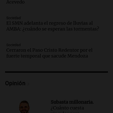
Acevedo
Corte Suprema tras fallo que aparta a
Pagani como rector
Panorama Federal
Sociedad
Episodios
El SMN adelanta el regreso de lluvias al
Audio.
El cardenal Ángel Rossi advirtió
AMBA: ¿cuándo se esperan las tormentas?
que la justicia social viene siendo
“despreciada y burlada”
Sociedad
Santa Misa
Cerraron el Paso Cristo Redentor por el
Episodios
fuerte temporal que sacude Mendoza
Audio.
La Bulaya se prepara para el cierre
de su gran muestra anual con la
participación de miles de visitantes
Panorama Federal
Episodios
Opinión
Audio.
El Senado de Santa Fe aprueba
Ley de Emergencia Hídrica ante el
fenómeno del Niño
Subasta millonaria.
Panorama Federal
¿Cuánto cuesta
Episodios