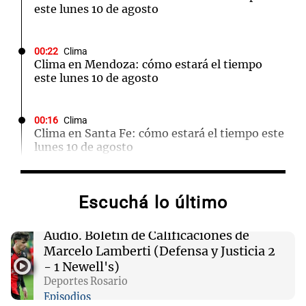
este lunes 10 de agosto
00:22
Clima
Clima en Mendoza: cómo estará el tiempo
este lunes 10 de agosto
00:16
Clima
Clima en Santa Fe: cómo estará el tiempo este
lunes 10 de agosto
00:12
Mundo
Escuchá lo último
Colombia confirma la muerte de un cabecilla
de las disidencias de las FARC en operativo
militar
Audio.
Boletín de Calificaciones de
Marcelo Lamberti (Defensa y Justicia 2
- 1 Newell's)
00:11
Clima
Deportes Rosario
Clima en Rosario: cómo estará el tiempo este
Episodios
lunes 10 de agosto