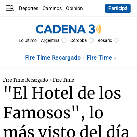
Deportes
Caminos
Opinión
Participá
Programas
Últimas coberturas
Últimas 24 h
En YouTube
Clima
Horóscopo
Lo Último
Argentina
Córdoba
Rosario
Fire Time Recargado
Fire Time
Fire Time Recargado
Fire Time
"El Hotel de los
Famosos", lo
más visto del día