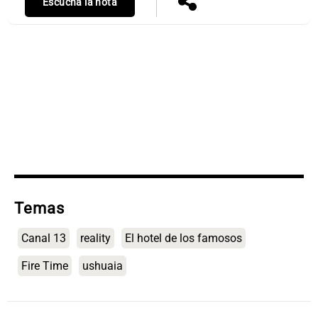
Escuchá la nota
Notas
s
Notas
La Sole en
ial
Mundial 2026
Cadena 3
Temas
Canal 13
reality
El hotel de los famosos
Fire Time
ushuaia