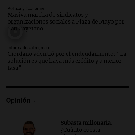
Episodios
Política y Economía
Audio.
El abuelo de Agostina Vega, tras
Masiva marcha de sindicatos y
las nuevas detenciones: "En esa casa
organizaciones sociales a Plaza de Mayo por
todos tenían algo que ver"
San Cayetano
Una mañana para todos
Episodios
Informados al regreso
Audio.
Una nutricionista derribó el mito
Giordano advirtió por el endeudamiento: "La
del desayuno ideal: qué alimentos
solución es que haya más crédito y a menor
conviene priorizar
tasa"
Una mañana para todos
Episodios
Audio.
Murió Jorge Messi
Opinión
Una mañana para todos
Episodios
Audio.
Mateo, a los 25 años, lucha
Subasta millonaria.
contra el tiempo: necesita un trasplante
¿Cuánto cuesta