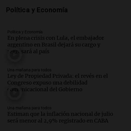
Audio.
Voluntarios limpiaron 9.000
Política y Economía
metros del río Suquía y retiraron hasta
800 kilos de basura por jornada
Una mañana para todos
Episodios
Política y Economía
En plena crisis con Lula, el embajador
Audio.
La historia de la servilleta que
argentino en Brasil dejará su cargo y
firmó Jorge Messi para el primer
regresará al país
contrato de Leo con Barcelona
Una mañana para todos
Episodios
Una mañana para todos
Ley de Propiedad Privada: el revés en el
Audio.
Joan Gaspart: "Sin Jorge, no sé si
Congreso expuso una debilidad
Messi hubiera llegado adonde llegó"
comunicacional del Gobierno
Una mañana para todos
Episodios
Una mañana para todos
Audio.
El orgullo y el sueño argentino de
Estiman que la inflación nacional de julio
Jorge Messi en una entrevista con Rony
será menor al 2,9% registrado en CABA
Vargas en 2007
Una mañana para todos