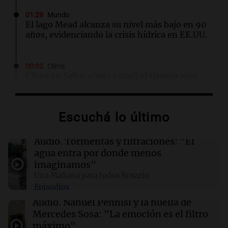
01:29
Mundo
El lago Mead alcanza su nivel más bajo en 90
años, evidenciando la crisis hídrica en EE.UU.
00:32
Clima
Clima en Salta: cómo estará el tiempo este
domingo 9 de agosto
Escuchá lo último
00:26
Clima
Clima en Tucumán: cómo estará el tiempo
este domingo 9 de agosto
Audio.
Tormentas y filtraciones: "El
agua entra por donde menos
imaginamos"
00:21
Clima
Una Mañana para todos Rosario
Clima en Mendoza: cómo estará el tiempo
Episodios
este domingo 9 de agosto
Audio.
Nahuel Pennisi y la huella de
Mercedes Sosa: "La emoción es el filtro
00:16
Clima
máximo".