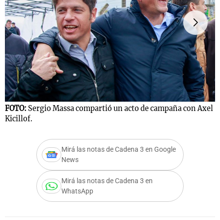
Notas
s
Notas
La Sole en
ial
Mundial 2026
Cadena 3
F
K
FOTO:
Sergio Massa compartió un acto de campaña con Axel
Kicillof.
Mirá las notas de Cadena 3 en Google
News
Mirá las notas de Cadena 3 en
WhatsApp