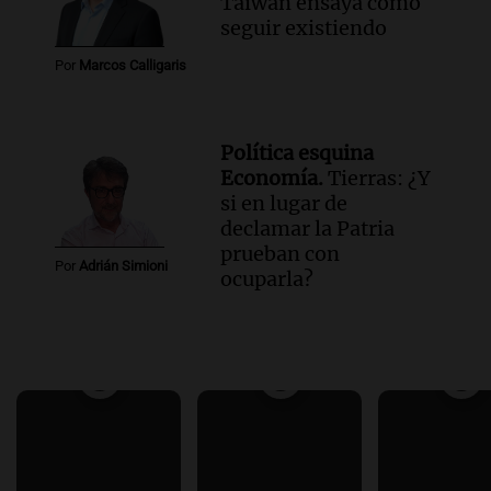
Taiwán ensaya cómo
seguir existiendo
Por
Marcos Calligaris
Política esquina
Economía.
Tierras: ¿Y
si en lugar de
declamar la Patria
prueban con
Por
Adrián Simioni
ocuparla?