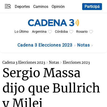
Deportes
Caminos
Opinión
Participá
Programas
Últimas coberturas
Últimas 24 h
En YouTube
Clima
Horóscopo
Lo Último
Argentina
Córdoba
Rosario
Cadena 3 Elecciones 2023
Notas
Cadena 3 Elecciones 2023
Notas
Elecciones 2023
Sergio Massa
dijo que Bullrich
y Milei