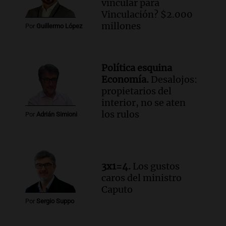
para poder seguir viviend
vincular para
Una mañana para todos
Vinculación? $2.000
Episodios
millones
Por
Guillermo López
Audio.
Estiman que la inflación nacional
de julio será menor al 2,9% registrado
en CABA
Política esquina
Una mañana para todos
Economía.
Desalojos:
Episodios
propietarios del
Audio.
Altas Cumbres: rescataron a una
interior, no se aten
cabra que llevaba ocho días atrapada en
los rulos
Por
Adrián Simioni
un precipicio
Una mañana para todos
Episodios
Audio.
Chile planteó mejorar la
3x1=4.
Los gustos
conectividad fronteriza, aérea y digital
caros del ministro
con Jujuy
Caputo
Panorama Federal
Por
Sergio Suppo
Episodios