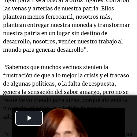
lugar para irse a buscar a otros lugares. Cortaron
las venas y arterias de nuestra patria. Ellos
plantean menos ferrocarril, nosotros más,
plantean entregar nuestra moneda y transformar
nuestra patria en un lugar sin destino de
desarrollo, nosotros, vender nuestro trabajo al
mundo para generar desarrollo".
"Sabemos que muchos vecinos sienten la
frustración de que a lo mejor la crisis y el fracaso
de algunas políticas, o la falta de respuesta,
genera la sensación del sabor amargo, pero no se
resuelve volviendo para atrás, porque ahí está la
violencia, el dolor, la pérdida de poder
Play
adquisitivo, de puestos de trabajo", alertó.
Video
En tono autocrítico, pidió:
"Si hay políticas que no