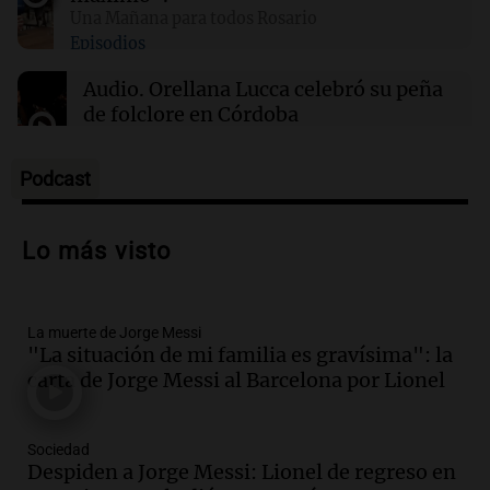
Clima en Santa Fe: cómo estará el tiempo este
Una Mañana para todos Rosario
domingo 9 de agosto
Episodios
Audio.
Orellana Lucca celebró su peña
de folclore en Córdoba
Tarde y Media
Episodios
Podcast
Audio.
Trágico accidente en Mendoza:
un muerto y varios heridos tras caída de
Lo más visto
vehículos desde un puente
Panorama Federal
Episodios
La muerte de Jorge Messi
Audio.
Tragedia en Mendoza: un muerto
"La situación de mi familia es gravísima": la
y cinco heridos tras caer dos autos desde
carta de Jorge Messi al Barcelona por Lionel
un puente
Una mañana para todos
Episodios
Sociedad
Audio.
Messi llegará esta noche a
Despiden a Jorge Messi: Lionel de regreso en