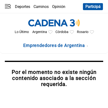
Deportes
Caminos
Opinión
Participá
Programas
Últimas coberturas
Últimas 24 h
En YouTube
Clima
Horóscopo
Lo Último
Argentina
Córdoba
Rosario
Emprendedores de Argentina
Por el momento no existe ningún
contenido asociado a la sección
requerida.