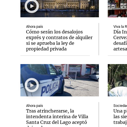
Ahora país
Viva la 
Cómo serán los desalojos
Día In
exprés y contratos de alquiler
Cervez
Notas
Notas
si se aprueba la ley de
desafí
propiedad privada
artes
Editorial
Mundial 2026
La Sol
Ahora país
Socieda
Tras atrincherarse, la
Una p
intendenta interina de Villa
las si
Santa Cruz del Lago aceptó
trabaj