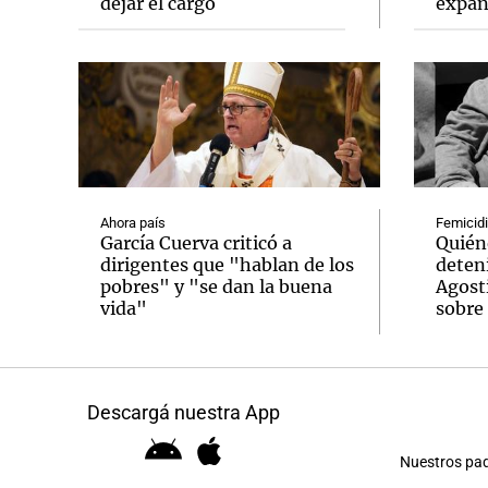
dejar el cargo
expan
Ahora país
Femicidi
García Cuerva criticó a
Quién
dirigentes que "hablan de los
deteni
pobres" y "se dan la buena
Agosti
vida"
sobre 
Descargá nuestra App
Nuestros pa