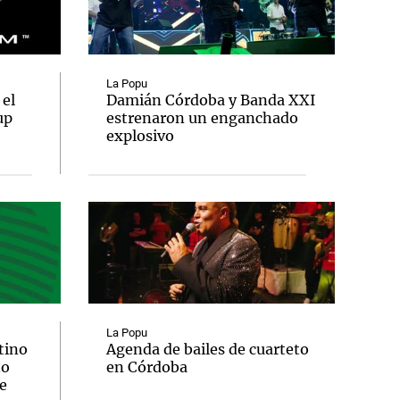
La Popu
 el
Damián Córdoba y Banda XXI
Notas
up
estrenaron un enganchado
tas
Notas
explosivo
Venezuela de
 Groenlandia
Comprometidos
Madur
La Popu
tino
Agenda de bailes de cuarteto
to
en Córdoba
e