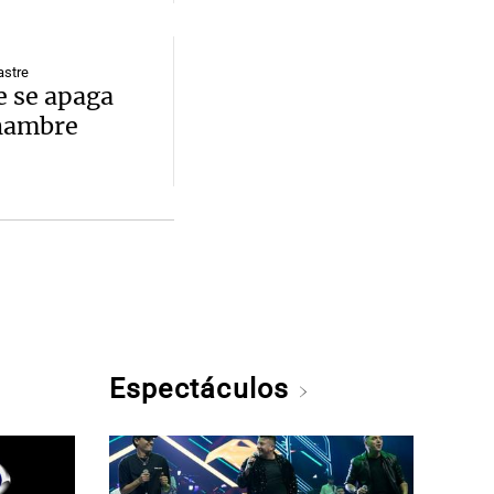
astre
ue se apaga
 hambre
Espectáculos