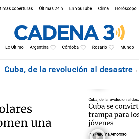
ltimas coberturas
Últimas 24 h
En YouTube
Clima
Horóscopo
Lo Último
Argentina
Córdoba
Rosario
Mundo
Cuba, de la revolución al desastre
Cuba, de la revolución al des
olares
Cuba se convirt
trampa para lo
comen una
jóvenes
Por
Carolina Amoroso