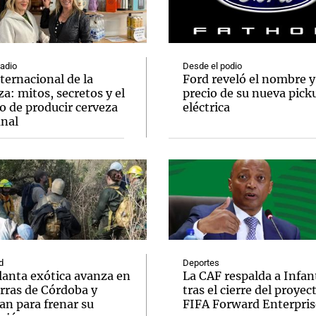
Radio
Desde el podio
ternacional de la
Ford reveló el nombre y
a: mitos, secretos y el
precio de su nueva pick
Notas
Notas
No
o de producir cerveza
eléctrica
anal
e en Cadena 3
El huracán de Arequito
Cadena 3 en
d
Deportes
lanta exótica avanza en
La CAF respalda a Infan
erras de Córdoba y
tras el cierre del proyec
an para frenar su
FIFA Forward Enterpris