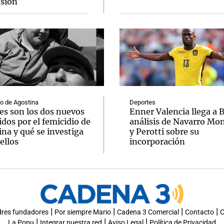
sión
o de Agostina
Deportes
es son los dos nuevos
Enner Valencia llega a 
dos por el femicidio de
análisis de Navarro Mo
na y qué se investiga
y Perotti sobre su
ellos
incorporación
|
|
|
|
dres fundadores
Por siempre Mario
Cadena 3 Comercial
Contacto
C
|
|
|
La Popu
Integrar nuestra red
Aviso Legal
Política de Privacidad