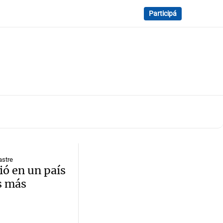
Participá
astre
ió en un país
s más