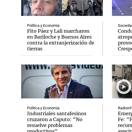
Política y Economía
Socieda
Fito Páez y Lali marcharon
Condu
en Bariloche y Buenos Aires
atrope
contra la extranjerización de
provo
tierras
Cresp
Política y Economía
Radioinf
Industriales santafesinos
Emerg
cruzaron a Caputo: "No
Fe: "
resuelve problemas
recurs
productivos"
aveci