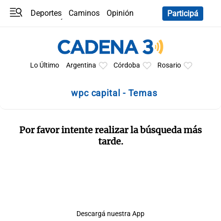
Deportes
Caminos
Opinión
Participá
Programas
Últimas coberturas
Últimas 24 h
En YouTube
Clima
Horóscopo
Lo Último
Argentina
Córdoba
Rosario
wpc capital - Temas
Por favor intente realizar la búsqueda más
tarde.
Descargá nuestra App