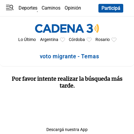
Deportes
Caminos
Opinión
Participá
Programas
Últimas coberturas
Últimas 24 h
En YouTube
Clima
Horóscopo
Lo Último
Argentina
Córdoba
Rosario
voto migrante - Temas
Por favor intente realizar la búsqueda más
tarde.
Descargá nuestra App