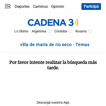
Deportes
Caminos
Opinión
Participá
Programas
Últimas coberturas
Últimas 24 h
En YouTube
Clima
Horóscopo
Lo Último
Argentina
Córdoba
Rosario
villa de maria de rio seco - Temas
Por favor intente realizar la búsqueda más
tarde.
Descargá nuestra App