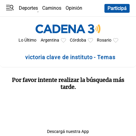
Deportes
Caminos
Opinión
Participá
Programas
Últimas coberturas
Últimas 24 h
En YouTube
Clima
Horóscopo
Lo Último
Argentina
Córdoba
Rosario
victoria clave de instituto - Temas
Por favor intente realizar la búsqueda más
tarde.
Descargá nuestra App